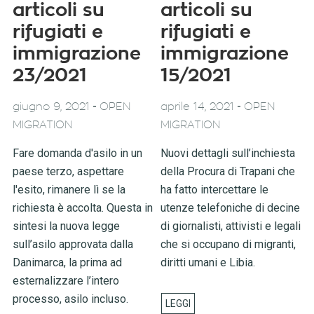
articoli su
articoli su
rifugiati e
rifugiati e
immigrazione
immigrazione
23/2021
15/2021
-
-
giugno 9, 2021
OPEN
aprile 14, 2021
OPEN
MIGRATION
MIGRATION
Fare domanda d'asilo in un
Nuovi dettagli sull’inchiesta
paese terzo, aspettare
della Procura di Trapani che
l'esito, rimanere lì se la
ha fatto intercettare le
richiesta è accolta. Questa in
utenze telefoniche di decine
sintesi la nuova legge
di giornalisti, attivisti e legali
sull’asilo approvata dalla
che si occupano di migranti,
Danimarca, la prima ad
diritti umani e Libia.
esternalizzare l’intero
processo, asilo incluso.