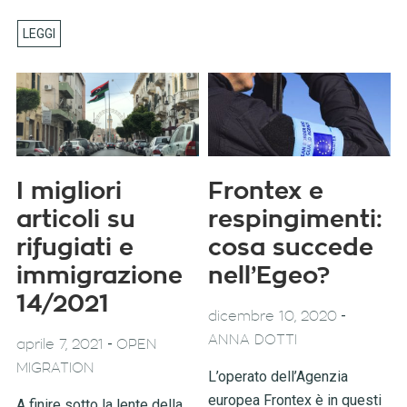
I migliori
Frontex e
articoli su
respingimenti:
rifugiati e
cosa succede
immigrazione
nell’Egeo?
14/2021
-
dicembre 10, 2020
ANNA DOTTI
-
aprile 7, 2021
OPEN
MIGRATION
L’operato dell’Agenzia
europea Frontex è in questi
A finire sotto la lente della