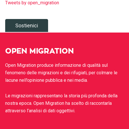
Tweets by open_migration
Sostienici
OPEN MIGRATION
Open Migration produce informazione di qualità sul
fenomeno delle migrazioni e dei rifugiati, per colmare le
lacune nell’opinione pubblica e nei media.
Le migrazioni rappresentano la storia più profonda della
nostra epoca. Open Migration ha scelto di raccontarla
attraverso l’analisi di dati oggettivi.