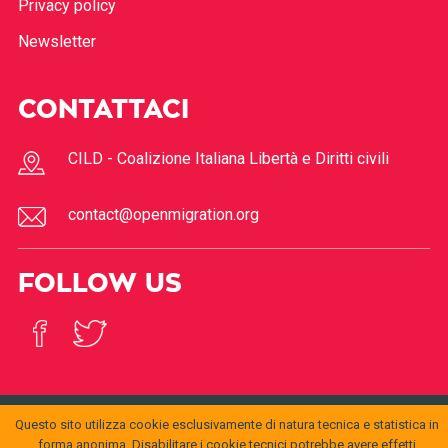
Privacy policy
Newsletter
CONTATTACI
CILD - Coalizione Italiana Libertà e Diritti civili
contact@openmigration.org
FOLLOW US
Questo sito utilizza cookie esclusivamente di natura tecnica e statistica in
© 2017
Open
forma anonima. Disabilitare i cookie tecnici potrebbe avere effetti
openmigration.org
by
CILD
is licensed under a
Creative