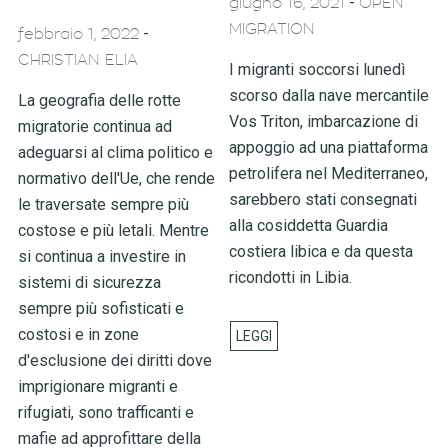
-
giugno 16, 2021
OPEN
MIGRATION
-
febbraio 1, 2022
CHRISTIAN ELIA
I migranti soccorsi lunedì
scorso dalla nave mercantile
La geografia delle rotte
Vos Triton, imbarcazione di
migratorie continua ad
appoggio ad una piattaforma
adeguarsi al clima politico e
petrolifera nel Mediterraneo,
normativo dell'Ue, che rende
sarebbero stati consegnati
le traversate sempre più
alla cosiddetta Guardia
costose e più letali. Mentre
costiera libica e da questa
si continua a investire in
ricondotti in Libia.
sistemi di sicurezza
sempre più sofisticati e
costosi e in zone
d'esclusione dei diritti dove
imprigionare migranti e
rifugiati, sono trafficanti e
mafie ad approfittare della