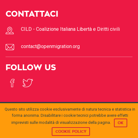
CONTATTACI
CILD - Coalizione Italiana Libertà e Diritti civili
contact@openmigration.org
FOLLOW US
Questo sito utilizza cookie esclusivamente di natura tecnica e statistica in
forma anonima. Disabilitare i cookie tecnici potrebbe avere effetti
© 2017
Open
openmigration.org
by
CILD
is licensed under a
Creative
Migration
Commons Attribution 4.0 International License
.
imprevisti sulle modalità di visualizzazione della pagina.
OK
Permissions beyond the scope of this license may be
available at
info@cild.eu
COOKIE POLICY