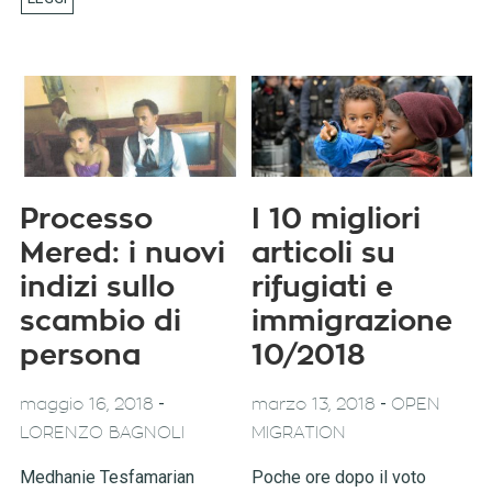
Processo
I 10 migliori
Mered: i nuovi
articoli su
indizi sullo
rifugiati e
scambio di
immigrazione
persona
10/2018
-
-
maggio 16, 2018
marzo 13, 2018
OPEN
LORENZO BAGNOLI
MIGRATION
Medhanie Tesfamarian
Poche ore dopo il voto