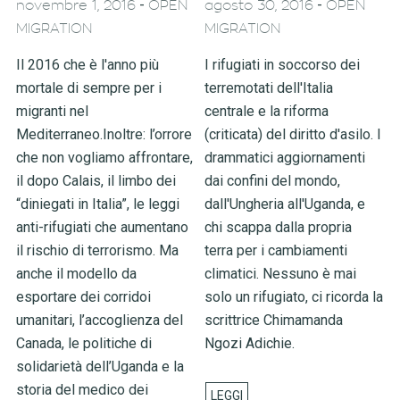
-
-
novembre 1, 2016
OPEN
agosto 30, 2016
OPEN
MIGRATION
MIGRATION
Il 2016 che è l'anno più
I rifugiati in soccorso dei
mortale di sempre per i
terremotati dell'Italia
migranti nel
centrale e la riforma
Mediterraneo.Inoltre: l’orrore
(criticata) del diritto d'asilo. I
che non vogliamo affrontare,
drammatici aggiornamenti
il dopo Calais, il limbo dei
dai confini del mondo,
“diniegati in Italia”, le leggi
dall'Ungheria all'Uganda, e
anti-rifugiati che aumentano
chi scappa dalla propria
il rischio di terrorismo. Ma
terra per i cambiamenti
anche il modello da
climatici. Nessuno è mai
esportare dei corridoi
solo un rifugiato, ci ricorda la
umanitari, l’accoglienza del
scrittrice Chimamanda
Canada, le politiche di
Ngozi Adichie.
solidarietà dell’Uganda e la
storia del medico dei