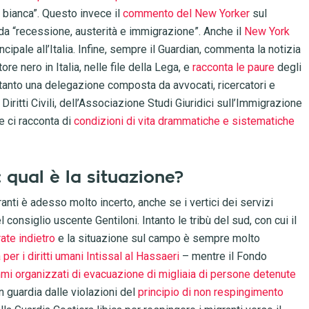
 bianca”. Questo invece il
commento del New Yorker
sul
 da “recessione, austerità e immigrazione”. Anche il
New York
ncipale all’Italia. Infine, sempre il Guardian, commenta la notizia
ore nero in Italia, nelle file della Lega, e
racconta le paure
degli
 Intanto una delegazione composta da avvocati, ricercatori e
 Diritti Civili, dell’Associazione Studi Giuridici sull’Immigrazione
e ci racconta di
condizioni di vita drammatiche e sistematiche
: qual è la situazione?
granti è adesso molto incerto, anche se i vertici dei servizi
l consiglio uscente Gentiloni. Intanto le tribù del sud, con cui il
rate indietro
e la situazione sul campo è sempre molto
a per i diritti umani Intissal al Hassaeri
– mentre il Fondo
mi organizzati di evacuazione di migliaia di persone detenute
n guardia dalle violazioni del
principio di non respingimento