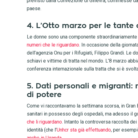
previsto dalla Convezione di Ginevra, commesse dalla
paese.
4. L’Otto marzo per le tante
Le donne sono una componente straordinariamente imp
numeri che le riguardano
. In occasione della giornat
dell’agenzia Onu per i Rifugiati, Filippo Grandi. Le
schiavi e vittime di tratta nel mondo. L’8 marzo ab
conferenza internazionale sulla tratta che si è svolt
5. Dati personali e migranti:
di potere
Come vi raccontavamo la settimana scorsa, in Gran Br
sanitari in possesso degli ospedali, ma adesso il
che li riguardano
. Intanto la controversa raccolta dei
identità (che l’
Unhcr sta già effettuando
, per esempi
anche in Uganda
.