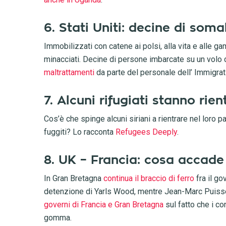
6. Stati Uniti: decine di som
Immobilizzati con catene ai polsi, alla vita e alle gam
minacciati. Decine di persone imbarcate su un volo 
maltrattamenti
da parte del personale dell’ Immigr
7. Alcuni rifugiati stanno rie
Cos’è che spinge alcuni siriani a rientrare nel loro pa
fuggiti? Lo racconta
Refugees Deeply
.
8. UK – Francia: cosa accade
In Gran Bretagna
continua il braccio di ferro
fra il go
detenzione di Yarls Wood, mentre Jean-Marc Puisses
governi di Francia e Gran Bretagna
sul fatto che i co
gomma.