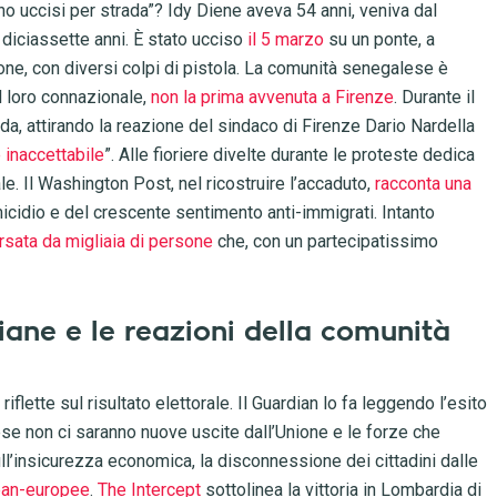
ono uccisi per strada”? Idy Diene aveva 54 anni, veniva dal
a diciassette anni. È stato ucciso
il 5 marzo
su un ponte, a
rone, con diversi colpi di pistola. La comunità senegalese è
l loro connazionale,
non la prima avvenuta a Firenze
. Durante il
rada, attirando la reazione del sindaco di Firenze Dario Nardella
è inaccettabile
”. Alle fioriere divelte durante le proteste dedica
. Il Washington Post, nel ricostruire l’accaduto,
racconta una
cidio e del crescente sentimento anti-immigrati. Intanto
ersata da migliaia di persone
che, con un partecipatissimo
taliane e le reazioni della comunità
riflette sul risultato elettorale. Il Guardian lo fa leggendo l’esito
lese non ci saranno nuove uscite dall’Unione e le forze che
ull’insicurezza economica, la disconnessione dei cittadini dalle
pan-europee
.
The Intercept
sottolinea la vittoria in Lombardia di