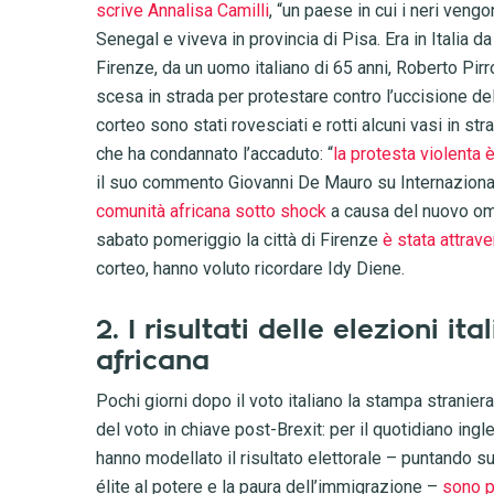
scrive Annalisa Camilli
, “un paese in cui i neri veng
Senegal e viveva in provincia di Pisa. Era in Italia d
Firenze, da un uomo italiano di 65 anni, Roberto Pir
scesa in strada per protestare contro l’uccisione de
corteo sono stati rovesciati e rotti alcuni vasi in st
che ha condannato l’accaduto: “
la protesta violenta 
il suo commento Giovanni De Mauro su Internazionale
comunità africana sotto shock
a causa del nuovo omi
sabato pomeriggio la città di Firenze
è stata attrav
corteo, hanno voluto ricordare Idy Diene.
2. I risultati delle elezioni i
africana
Pochi giorni dopo il voto italiano la stampa straniera 
del voto in chiave post-Brexit: per il quotidiano ing
hanno modellato il risultato elettorale – puntando s
élite al potere e la paura dell’immigrazione –
sono 