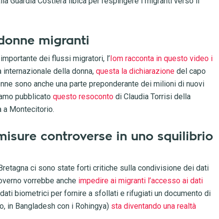
 Guardia Costiera libica per respingere i migranti verso il
 donne migranti
ortante dei flussi migratori, l’
Iom racconta in questo video i
a internazionale della donna,
questa la dichiarazione
del capo
 donne sono anche una parte preponderante dei milioni di nuovi
biamo pubblicato
questo resoconto
di Claudia Torrisi della
a a Montecitorio.
 misure controverse in uno squilibrio
etagna ci sono state forti critiche sulla condivisione dei dati
 governo vorrebbe anche
impedire ai migranti l’accesso ai dati
 dati biometrici per fornire a sfollati e rifugiati un documento di
o, in Bangladesh con i Rohingya)
sta diventando una realtà