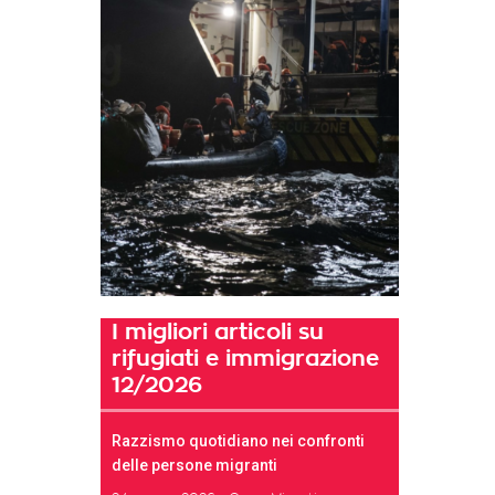
I migliori articoli su
rifugiati e immigrazione
12/2026
Razzismo quotidiano nei confronti
delle persone migranti
t