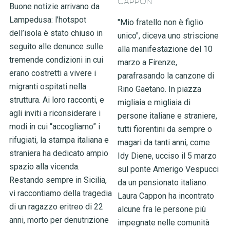
CAPPON
Buone notizie arrivano da
Lampedusa: l’hotspot
"Mio fratello non è figlio
dell’isola è stato chiuso in
unico", diceva uno striscione
seguito alle denunce sulle
alla manifestazione del 10
tremende condizioni in cui
marzo a Firenze,
erano costretti a vivere i
parafrasando la canzone di
migranti ospitati nella
Rino Gaetano. In piazza
struttura. Ai loro racconti, e
migliaia e migliaia di
agli inviti a riconsiderare i
persone italiane e straniere,
modi in cui “accogliamo” i
tutti fiorentini da sempre o
rifugiati, la stampa italiana e
magari da tanti anni, come
straniera ha dedicato ampio
Idy Diene, ucciso il 5 marzo
spazio alla vicenda.
sul ponte Amerigo Vespucci
Restando sempre in Sicilia,
da un pensionato italiano.
vi raccontiamo della tragedia
Laura Cappon ha incontrato
di un ragazzo eritreo di 22
alcune fra le persone più
anni, morto per denutrizione
impegnate nelle comunità