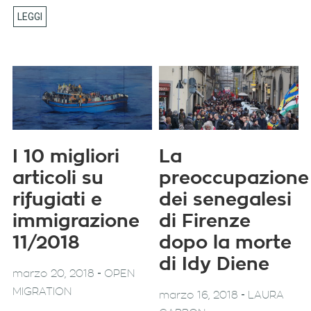
I 10 migliori
La
articoli su
preoccupazione
rifugiati e
dei senegalesi
immigrazione
di Firenze
11/2018
dopo la morte
di Idy Diene
-
marzo 20, 2018
OPEN
MIGRATION
-
marzo 16, 2018
LAURA