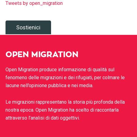
Tweets by open_migration
Sostienici
OPEN MIGRATION
Open Migration produce informazione di qualità sul
fenomeno delle migrazioni e dei rifugiati, per colmare le
lacune nell’opinione pubblica e nei media.
Le migrazioni rappresentano la storia più profonda della
nostra epoca. Open Migration ha scelto di raccontarla
attraverso l’analisi di dati oggettivi.