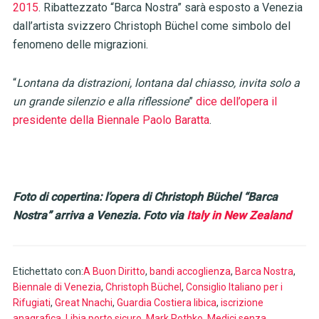
2015
. Ribattezzato “Barca Nostra” sarà esposto a Venezia
dall’artista svizzero Christoph Büchel come simbolo del
fenomeno delle migrazioni.
“
Lontana da distrazioni, lontana dal chiasso, invita solo a
un grande silenzio e alla riflessione
”
dice dell’opera il
presidente della Biennale Paolo Baratta
.
Foto di copertina: l’opera di Christoph Büchel “Barca
Nostra” arriva a Venezia. Foto via
Italy in New Zealand
Etichettato con:
A Buon Diritto
,
bandi accoglienza
,
Barca Nostra
,
Biennale di Venezia
,
Christoph Büchel
,
Consiglio Italiano per i
Rifugiati
,
Great Nnachi
,
Guardia Costiera libica
,
iscrizione
anagrafica
,
Libia porto sicuro
,
Mark Rothko
,
Medici senza