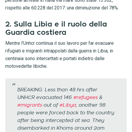
persone arrivate in Italia via mare sono state 13.362,
rispetto alle 60.228 del 2017: una diminuzione del 78%.
2. Sulla Libia e il ruolo della
Guardia costiera
Mentre l’Unhcr continua il suo lavoro per far evacuare
rifugiati e migranti intrappolati dalla guerra in Libia, in
centinaia sono intercettati e portati indietro dalle
motovedette libiche.
BREAKING: Less than 48 hrs after
UNHCR evacuated 146
#refugees
&
#migrants
out of
#Libya
, another 98
people were forced back to the country
after being intercepted at sea. They
disembarked in Khoms around 2am