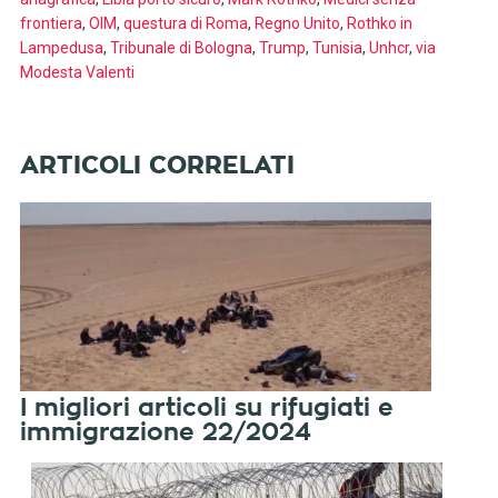
frontiera
,
OIM
,
questura di Roma
,
Regno Unito
,
Rothko in
Lampedusa
,
Tribunale di Bologna
,
Trump
,
Tunisia
,
Unhcr
,
via
Modesta Valenti
I migliori articoli su rifugiati e
immigrazione 22/2024