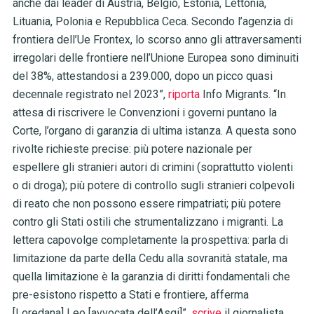
anche dai leader di Austria, Belgio, Estonia, Lettonia,
Lituania, Polonia e Repubblica Ceca. Secondo l’agenzia di
frontiera dell’Ue Frontex, lo scorso anno gli attraversamenti
irregolari delle frontiere nell’Unione Europea sono diminuiti
del 38%, attestandosi a 239.000, dopo un picco quasi
decennale registrato nel 2023”,
riporta
Info Migrants. “In
attesa di riscrivere le Convenzioni i governi puntano la
Corte, l’organo di garanzia di ultima istanza. A questa sono
rivolte richieste precise: più potere nazionale per
espellere gli stranieri autori di crimini (soprattutto violenti
o di droga); più potere di controllo sugli stranieri colpevoli
di reato che non possono essere rimpatriati; più potere
contro gli Stati ostili che strumentalizzano i migranti. La
lettera capovolge completamente la prospettiva: parla di
limitazione da parte della Cedu alla sovranità statale, ma
quella limitazione è la garanzia di diritti fondamentali che
pre-esistono rispetto a Stati e frontiere, afferma
[Loredana] Leo [avvocata dell’Asgi]”,
scrive
il giornalista