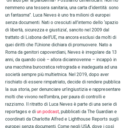
“Gli aiuti per la pandemia? Possiamo dimenticarli. Non ho
nemmeno una tessera sanitaria, una carta d’identità: sono
un fantasma”. Luca Neves è uno tra milioni di europei
senza documenti. Nati o cresciuti all’interno dello ‘spazio
di libertà, sicurezza e giustizia’, sancito nel 2009 dal
trattato di Lisbona dell’UE, ma ancora esclusi da molti di
quei diritti che l’Unione dichiara di promuovere. Nato a
Roma da genitori capoverdiani, Neves è irregolare da 13
anni, da quando cioè – allora diciannovenne – incappò in
una macchina burocratica retrograda e inadeguata ad una
società sempre più multietnica. Nel 2019, dopo aver
rischiato di essere rimpatriato, decide di rendere pubblica
la sua storia, per denunciare un’ingiustizia e rappresentare
molti che vivono nell’ombra, per paura di controlli e
razzismo. Il ritratto di Luca Neves è parte di una serie di
reportages e di
un podcast
, pubblicati da The Guardian e
coordinati da Charlotte Alfred e Lighthouse Reports sugli
europei senza documenti. Come negli USA, dove i così