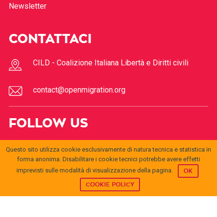
Newsletter
CONTATTACI
CILD - Coalizione Italiana Libertà e Diritti civili
contact@openmigration.org
FOLLOW US
Questo sito utilizza cookie esclusivamente di natura tecnica e statistica in
forma anonima. Disabilitare i cookie tecnici potrebbe avere effetti
imprevisti sulle modalità di visualizzazione della pagina.
OK
COOKIE POLICY
© 2017
Open
openmigration.org
by
CILD
is licensed under a
Creative
Migration
Commons Attribution 4.0 International License
.
Permissions beyond the scope of this license may be