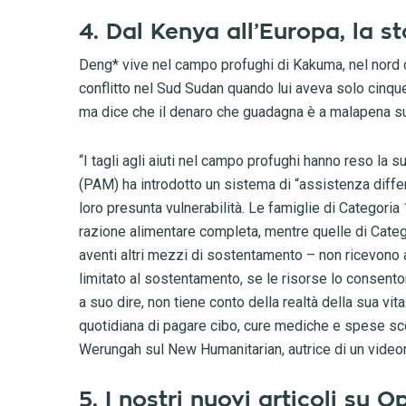
4. Dal Kenya all’Europa, la st
Deng* vive nel campo profughi di Kakuma, nel nord de
conflitto nel Sud Sudan quando lui aveva solo cinque 
ma dice che il denaro che guadagna è a malapena suff
“I tagli agli aiuti nel campo profughi hanno reso la 
(PAM) ha introdotto un sistema di “assistenza differe
loro presunta vulnerabilità. Le famiglie di Categoria
razione alimentare completa, mentre quelle di Categ
aventi altri mezzi di sostentamento – non ricevono
limitato al sostentamento, se le risorse lo consento
a suo dire, non tiene conto della realtà della sua vit
quotidiana di pagare cibo, cure mediche e spese scol
Werungah sul New Humanitarian, autrice di un video
5. I nostri nuovi articoli su 