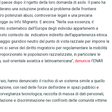
il paese dopo il rigetto della loro domanda di asilo. Il piano ha
iderano una soluzione pratica al problema delle frontiere
tro potenziali abusi, controversie legali e una precaria
egge su Info Migrants. E ancora: “Nella sua essenza, il
to sistematico dall’Europa degli individui appartenenti a
esto contesto da indicatore indiretto dell’appartenenza etnica.
aggio giuridico neutro dal punto di vista razziale per imporre la
i si serve del diritto migratorio per regolamentare la mobilità
porzionato le popolazioni razzializzate, in particolare le
, sud-orientale asiatica e latinoamericana”,
denuncia
l’ENAR
raio, hanno denunciato il rischio di un sistema simile a quello
azione, con raid delle forze dell’ordine in spazi pubblici e
, sorveglianza tecnologica, raccolta di massa di dati personali,
filazione e discriminazione nei confronti delle comunità vittime