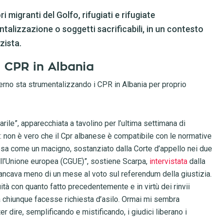
ri migranti del Golfo, rifugiati e rifugiate
lizzazione o soggetti sacrificabili, in un contesto
zista.
i CPR in Albania
erno sta strumentalizzando i CPR in Albania per proprio
ile”, apparecchiata a tavolino per l’ultima settimana di
 non è vero che il Cpr albanese è compatibile con le normative
esa come un macigno, sostanziato dalla Corte d’appello nei due
 dell’Unione europea (CGUE)”, sostiene Scarpa,
intervistata
dalla
ancava meno di un mese al voto sul referendum della giustizia.
ità con quanto fatto precedentemente e in virtù dei rinvii
ia chiunque facesse richiesta d’asilo. Ormai mi sembra
er dire, semplificando e mistificando, i giudici liberano i