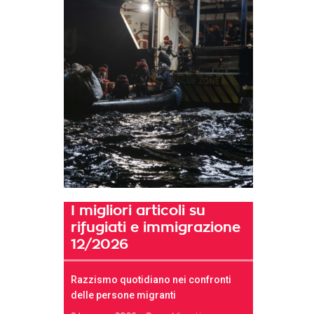
I migliori articoli su
rifugiati e immigrazione
12/2026
Razzismo quotidiano nei confronti
delle persone migranti
t