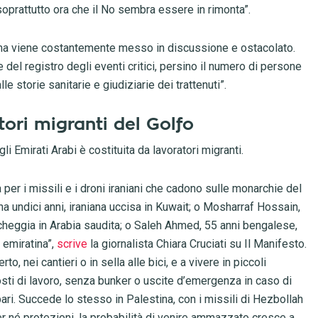
soprattutto ora che il No sembra essere in rimonta”.
, ma viene costantemente messo in discussione e ostacolato.
del registro degli eventi critici, persino il numero di persone
 storie sanitarie e giudiziarie dei trattenuti”.
tori migranti del Golfo
li Emirati Arabi è costituita da lavoratori migranti.
 per i missili e i droni iraniani che cadono sulle monarchie del
 undici anni, iraniana uccisa in Kuwait; o Mosharraf Hossain,
heggia in Arabia saudita; o Saleh Ahmed, 55 anni bengalese,
 emiratina”,
scrive
la giornalista Chiara Cruciati su Il Manifesto.
o, nei cantieri o in sella alle bici, e a vivere in piccoli
osti di lavoro, senza bunker o uscite d’emergenza in caso di
pari. Succede lo stesso in Palestina, con i missili di Hezbollah
er né protezioni, la probabilità di venire ammazzato cresce a