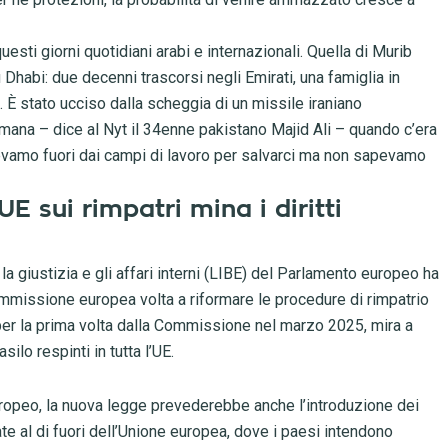
questi giorni quotidiani arabi e internazionali. Quella di Murib
habi: due decenni trascorsi negli Emirati, una famiglia in
È stato ucciso dalla scheggia di un missile iraniano
timana – dice al Nyt il 34enne pakistano Majid Ali – quando c’era
rrevamo fuori dai campi di lavoro per salvarci ma non sapevamo
E sui rimpatri mina i diritti
 la giustizia e gli affari interni (LIBE) del Parlamento europeo ha
missione europea volta a riformare le procedure di rimpatrio
per la prima volta dalla Commissione nel marzo 2025, mira a
ilo respinti in tutta l’UE.
ropeo, la nuova legge prevederebbe anche l’introduzione dei
uate al di fuori dell’Unione europea, dove i paesi intendono