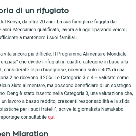
oria di un rifugiato
l Kenya, da oltre 20 anni. La sua famiglia è fuggita dal
anni. Meccanico qualificato, lavora a lungo riparando veicoli,
iciente a mantenere i suoi familiari.
sua vita ancora più difficile. Il Programma Alimentare Mondiale
nziata” che divide i rifugiati in quattro categorie in base alla
 1, considerate le più bisognose, ricevono solo il 40% di una
oria 2 ne ricevono il 20%. Le Categorie 3 e 4 – valutate come
 alcun aiuto alimentare, ma possono beneficiare di un sostegno
no. Deng è stato inserito nella Categoria 3, una valutazione che,
a: un lavoro a basso reddito, crescenti responsabilità e la sfida
astiche per i suoi fratelli”, scrive la giornalista Namukabo
reportage consultabile
qui
.
Open Migration