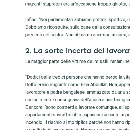
migranti stupratori era un’occasione troppo ghiotta, 
Infine: “Noi parlamentari abbiamo potere ispettivo
Dobbiamo ricostruire, sulla base della consultazione 
presenti nel centro. Non abbiamo accesso ai nomi, alle
2. La sorte incerta dei lavora
La maggior parte delle vittime dei missili iraniani neg
“Dodici delle tredici persone che hanno perso la vita
Golfo erano migranti: come Elna Abdullah Nea, appena
lavoratore e padre bengalese, ammazzato da una sc
ucciso mentre consegnava dell’acqua a una famiglia
E ancora: “sono costretti a lavorare comunque, all’apert
appartamenti sovraffollati o capannoni accanto ai p
incendio. Il rischio si moltiplica perché non hanno ri
o quelli degli anni scorsi di Hamas: se non hai bunk