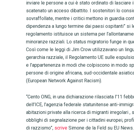
inviare le persone a cui è stato ordinato di lasciare 
scatenato un acceso dibattito. I sostenitori lo cons
sovraffollate, mentre i critici mettono in guardia con
dipendenza a lungo termine dai paesi ospitanti” si l
regolamento istituisce un sistema per l’allontanamen
minoranze razziali. Lo status migratorio funge in qu
Così come le leggi di Jim Crow utilizzavano un lingu
gerarchia razziale, il Regolamento UE sulle espulsion
e l’appartenenza in modi che colpiscono in modo spro
persone di origine africana, sud-occidentale asiatica
(European Network Against Racism).
“Cento ONG, in una dichiarazione rilasciata l’11 febb
dell’ICE, l’agenzia federale statunitense anti-immigr
abitazioni private alla ricerca di migranti irregolari 
obblighi di segnalazione per i cittadini europei, pro
di razzismo”,
scrive
Simone de la Feld su EU News.