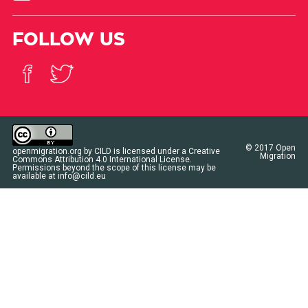
FOLLOW US
© 2017
Open
openmigration.org
by
CILD
is licensed under a
Creative
Migration
Commons Attribution 4.0 International License
.
Permissions beyond the scope of this license may be
available at
info@cild.eu