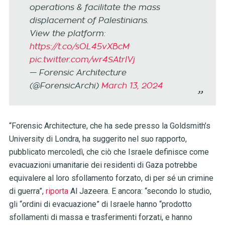
operations & facilitate the mass
displacement of Palestinians.
View the platform:
https://t.co/sOL45vXBcM
pic.twitter.com/wr4SAtrIVj
— Forensic Architecture
(@ForensicArchi)
March 13, 2024
“Forensic Architecture, che ha sede presso la Goldsmith’s
University di Londra, ha suggerito nel suo rapporto,
pubblicato mercoledì, che ciò che Israele definisce come
evacuazioni umanitarie dei residenti di Gaza potrebbe
equivalere al loro sfollamento forzato, di per sé un crimine
di guerra”,
riporta
Al Jazeera. E ancora: “secondo lo studio,
gli “ordini di evacuazione” di Israele hanno “prodotto
sfollamenti di massa e trasferimenti forzati, e hanno