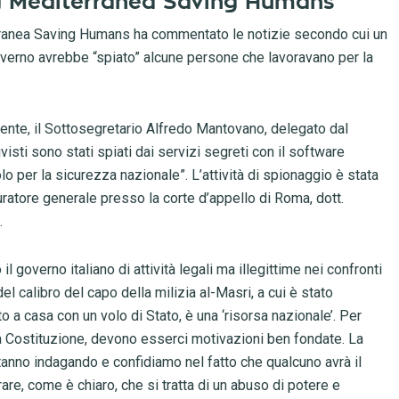
ong Mediterranea Saving Humans
erranea Saving Humans ha commentato le notizie secondo cui un
verno avrebbe “spiato” alcune persone che lavoravano per la
mente, il Sottosegretario Alfredo Mantovano, delegato dal
sti sono stati spiati dai servizi segreti con il software
o per la sicurezza nazionale”. L’attività di spionaggio è stata
ratore generale presso la corte d’appello di Roma, dott.
.
governo italiano di attività legali ma illegittime nei confronti
 del calibro del capo della milizia al-Masri, a cui è stato
o a casa con un volo di Stato, è una ‘risorsa nazionale’. Per
 la Costituzione, devono esserci motivazioni ben fondate. La
anno indagando e confidiamo nel fatto che qualcuno avrà il
are, come è chiaro, che si tratta di un abuso di potere e