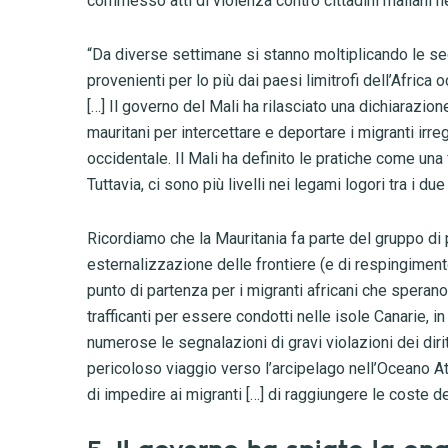
commesso atti di violenza contro cittadini maliani n
“Da diverse settimane si stanno moltiplicando le segn
provenienti per lo più dai paesi limitrofi dell’Afric
[…] Il governo del Mali ha rilasciato una dichiarazion
mauritani per intercettare e deportare i migranti irreg
occidentale. Il Mali ha definito le pratiche come una
Tuttavia, ci sono più livelli nei legami logori tra i du
Ricordiamo che la Mauritania fa parte del gruppo di 
esternalizzazione delle frontiere (e di respingimento
punto di partenza per i migranti africani che sperano 
trafficanti per essere condotti nelle isole Canarie,
numerose le segnalazioni di gravi violazioni dei diritt
pericoloso viaggio verso l’arcipelago nell’Oceano Atl
di impedire ai migranti […] di raggiungere le coste d