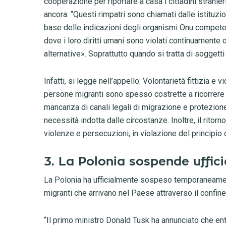
cooperazione per riportare a casa i cittadini stranier
ancora: “Questi rimpatri sono chiamati dalle istituzi
base delle indicazioni degli organismi Onu competent
dove i loro diritti umani sono violati continuamente
alternative». Soprattutto quando si tratta di soggetti 
Infatti, si legge nell’appello: Volontarietà fittizia e 
persone migranti sono spesso costrette a ricorrere a
mancanza di canali legali di migrazione e protezione.
necessità indotta dalle circostanze. Inoltre, il rito
violenze e persecuzioni, in violazione del principio
3. La Polonia sospende ufficia
La Polonia ha ufficialmente sospeso temporaneament
migranti che arrivano nel Paese attraverso il confine
“Il primo ministro Donald Tusk ha annunciato che e