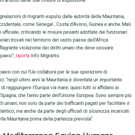
ell’ambito delle sue misure di espulsione.
alazioni di migranti espulsi dalle autorità della Mauritania,
a occidentale, come Senegal , Costa d’Avorio, Guinea e anche Mali.
e ufficiale, criticando le misure pesanti adottate dai funzionari
olari trovati nel territorio del vasto paese dell’Africa
 flagrante violazione dei diritti umani che deve cessare.
e paesi”,
riporta
Info Migrants.
paesi con cui l’Ue collabora per le sue operazioni di
): “negli ultimi anni la Mauritania è diventata un importante
di raggiungere l’Europa via mare; quasi tutti si affidano ai
 in Spagna, che fanno parte dell’Unione Europea. Sono sempre più
i umani, non solo da parte dei trafficanti pagati per facilitare il
antico, ma anche da parte degli ufficiali di sicurezza incaricati
ella Mauritania prima della partenza prevista”.