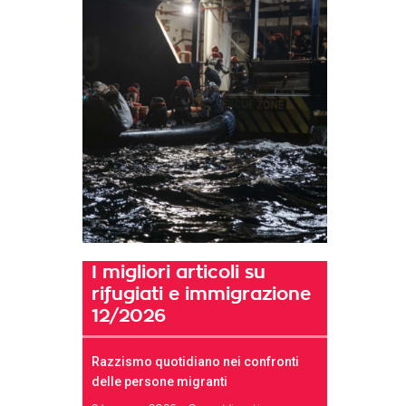
I migliori articoli su
rifugiati e immigrazione
12/2026
Razzismo quotidiano nei confronti
delle persone migranti
t