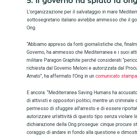
5. Il governo ha spiato la 
L’organizzazione per il salvataggio in mare Medit
sottosegretario italiano avrebbe ammesso che il go
Ong.
“Abbiamo appreso da fonti giornalistiche che, final
Governo, ha ammesso che Mediterranea e i suoi attivi
militare Paragon Graphite perché considerati “pericol
richiesta dal Governo Meloni e autorizzata dal Procu
Amato”, ha affermato l’Ong in un
comunicato stampa
E ancora: “Mediterranea Saving Humans ha accusato il 
di attivisti e oppositori politici, mentre un criminale
permesso di sfuggire all’arresto e di essere riportat
autorizzare un’attività di questo tipo senza violare
dichiarazione della Ong prosegue: cinque procure st
coraggio di andare in fondo alla questione e dimostr