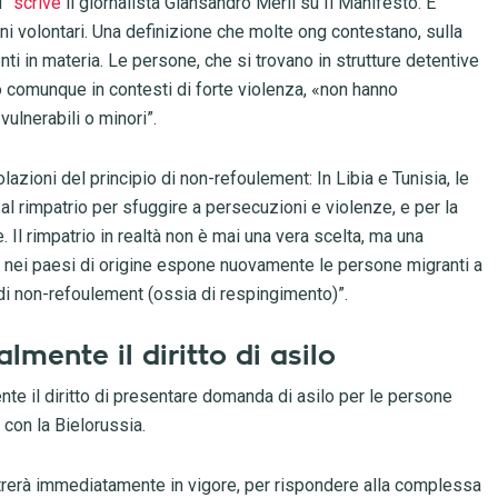
i”
scrive
il giornalista Giansandro Merli su Il Manifesto. E
oni volontari. Una definizione che molte ong contestano, sulla
i in materia. Le persone, che si trovano in strutture detentive
 o comunque in contesti di forte violenza, «non hanno
vulnerabili o minori”.
violazioni del principio di non-refoulement: In Libia e Tunisia, le
l rimpatrio per sfuggire a persecuzioni e violenze, e per la
 Il rimpatrio in realtà non è mai una vera scelta, ma una
rno nei paesi di origine espone nuovamente le persone migranti a
 di non-refoulement (ossia di respingimento)”.
lmente il diritto di asilo
e il diritto di presentare domanda di asilo per le persone
 con la Bielorussia.
ntrerà immediatamente in vigore, per rispondere alla complessa