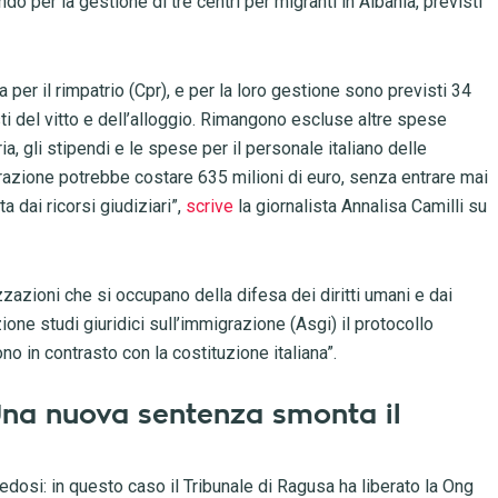
do per la gestione di tre centri per migranti in Albania, previsti
 per il rimpatrio (Cpr), e per la loro gestione sono previsti 34
osti del vitto e dell’alloggio. Rimangono escluse altre spese
a, gli stipendi e le spese per il personale italiano delle
perazione potrebbe costare 635 milioni di euro, senza entrare mai
 dai ricorsi giudiziari”,
scrive
la giornalista Annalisa Camilli su
zazioni che si occupano della difesa dei diritti umani e dai
zione studi giuridici sull’immigrazione (Asgi) il protocollo
no in contrasto con la costituzione italiana”.
Una nuova sentenza smonta il
edosi: in questo caso il Tribunale di Ragusa ha liberato la Ong