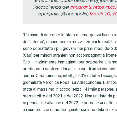
temporanei, bandi deserti e affidamenti
l'accoglienza dei
#migranti
.
https://t.
— openpolis (@openpolis)
March 20, 2
“Un anno di decreti e lo stato di emergenza hanno re
dell’Interno”, dicono senza mezzi termini le realtà c
sono soprattutto i più giovani: nei primi mesi del 20
(Cas) per minori stranieri non accompagnati a fronte 
Cas – inizialmente immaginati per sopperire alla man
predisposti dagli enti locali in caso di arrivi consist
norma. Costituiscono, infatti, il 60% di tutta l’accog
giornalista Veronica Rossi su Altreconomia. E ancora:
state al massimo in accoglienza 141mila persone; si è
stesse cifre del 2021 e del 2022. Non un dato da poc
si pensa che alla fine del 2022 le persone accolte c
un numero che dimostra quanto sia infondata la narra