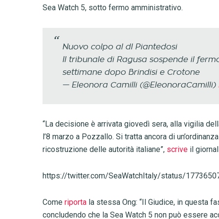
Sea Watch 5, sotto fermo amministrativo.
Nuovo colpo al dl Piantedosi
Il tribunale di Ragusa sospende il ferm
settimane dopo Brindisi e Crotone
— Eleonora Camilli (@EleonoraCamilli)
“La decisione è arrivata giovedì sera, alla vigilia d
l’8 marzo a Pozzallo. Si tratta ancora di un’ordina
ricostruzione delle autorità italiane”,
scrive
il giorna
https://twitter.com/SeaWatchItaly/status/17736
Come
riporta
la stessa Ong: “Il Giudice, in questa f
concludendo che la Sea Watch 5 non può essere accus