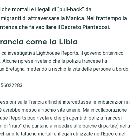
che mortali e illegali di “pull-back” da
 migranti di attraversare la Manica. Nel frattempo la
tenza che fa vacillare il Decreto Piantedosi.
Francia come la Libia
tica investigativa Lighthouse Reports, il governo britannico
 Alcune riprese rivelano che la polizia francese ha
an Bretagna, mettendo a rischio la vita delle persone a bordo.
3256022283
essioni sulla Francia affinché intercettasse le imbarcazioni in
ché avrebbe messo a rischio vite umane. Ma in collaborazione
e Reports può rivelare che gli agenti di polizia francesi
 di “ritiro” che puntano a impedire alle barche di partire) nella
iano le tattiche mortali e illegali utilizzate nell’Egeo e nel