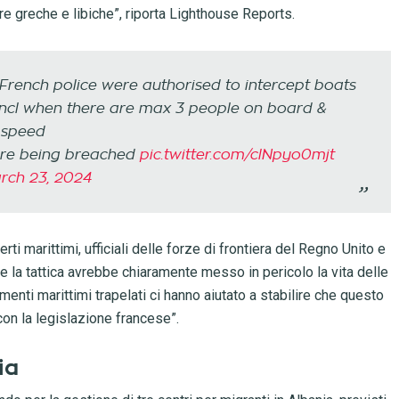
e greche e libiche”, riporta Lighthouse Reports.
rench police were authorised to intercept boats
– incl when there are max 3 people on board &
 speed
are being breached
pic.twitter.com/clNpyo0mjt
rch 23, 2024
i marittimi, ufficiali delle forze di frontiera del Regno Unito e
he la tattica avrebbe chiaramente messo in pericolo la vita delle
nti marittimi trapelati ci hanno aiutato a stabilire che questo
con la legislazione francese”.
ia