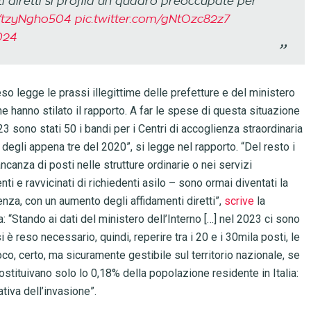
 diretti si profila un quadro preoccupate per
co/tzyNgho504
pic.twitter.com/gNtOzc82z7
024
so legge le prassi illegittime delle prefetture e del ministero
he hanno stilato il rapporto. A far le spese di questa situazione
23 sono stati 50 i bandi per i Centri di accoglienza straordinaria
degli appena tre del 2020”, si legge nel rapporto. “Del resto i
canza di posti nelle strutture ordinarie o nei servizi
enti e ravvicinati di richiedenti asilo – sono ormai diventati la
lienza, con un aumento degli affidamenti diretti”,
scrive
la
 “Stando ai dati del ministero dell’Interno […] nel 2023 ci sono
 reso necessario, quindi, reperire tra i 20 e i 30mila posti, le
o, certo, ma sicuramente gestibile sul territorio nazionale, se
ostituivano solo lo 0,18% della popolazione residente in Italia:
tiva dell’invasione”.