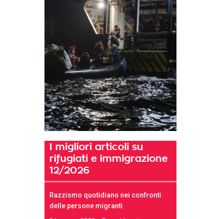
I migliori articoli su
rifugiati e immigrazione
12/2026
Razzismo quotidiano nei confronti
delle persone migranti
t