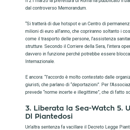
Il 21 marzo la prefettura di Roma ha pubblicato il ban
dal controverso Memorandum.
“Si tratterà di due hotspot e un Centro di permanenza
milioni di euro all’anno, che copriranno soltanto i c
come il trasporto delle persone, l’assistenza sanitari
strutture. Secondo il Corriere della Sera, l’intera o
davvero in funzione perché potrebbe essere bloccata
Internazionale.
E ancora: “l’accordo è molto contestato dalle organiz
giuristi, che parlano di “deportazioni”. Per l’Associa
prevede “norme incerte e illegittime”, che di fatto so
3. Liberata la Sea-Watch 5. 
Dl Piantedosi
Un’altra sentenza fa vacillare il Decreto Legge Piant