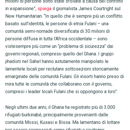
milioni di persone sono state sfollate a causa del conflitto
in espansione”,
spiega
il giornalista James Courtright sul
New Humanitarian. “In quello che è sempre più un conflitto
basato sull’identità, le persone di etnia Fulani – una
comunità semi-nomade diversificata di 30 milioni di
persone diffusa in tutta l’Africa occidentale – sono
vistesempre più come un “problema di sicurezza” dai
governi regionali, compreso quello del Ghana. I gruppi
jihadisti nel Sahel hanno astutamente manipolato le
lamentele locali per reclutare sottosezioni storicamente
emarginate delle comunità Fulani. Gli insorti hanno preso di
mira tutte le comunità che collaborano con il governo,
compresi i leader locali Fulani che si oppongono a loro”.
Negli ultimi due anni, il Ghana ha registrato più di 3.000
rifugiati burkinabé, principalmente provenienti dalle
comunità Mossi, Kusasi e Bissa. Ma lamentano di lottare
per essere riconosciuti come rifugiati e rischiano