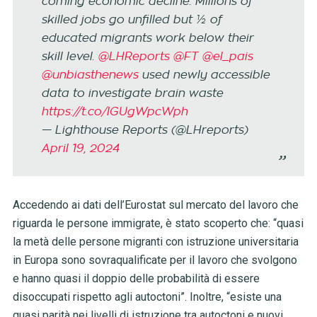
coming economic decline. Millions of
skilled jobs go unfilled but ½ of
educated migrants work below their
skill level.
@LHReports
@FT
@el_pais
@unbiasthenews
used newly accessible
data to investigate brain waste
https://t.co/IGUgWpcWph
— Lighthouse Reports (@LHreports)
April 19, 2024
Accedendo ai dati dell’Eurostat sul mercato del lavoro che
riguarda le persone immigrate, è stato scoperto che: “quasi
la metà delle persone migranti con istruzione universitaria
in Europa sono sovraqualificate per il lavoro che svolgono
e hanno quasi il doppio delle probabilità di essere
disoccupati rispetto agli autoctoni”. Inoltre, “esiste una
quasi parità nei livelli di istruzione tra autoctoni e nuovi