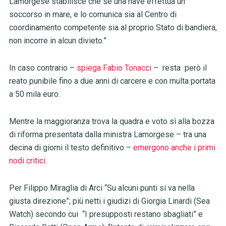
Lamorgese stabilisce che se una nave effettua un
soccorso in mare, e lo comunica sia al Centro di
coordinamento competente sia al proprio Stato di bandiera,
non incorre in alcun divieto.”
In caso contrario –
spiega Fabio Tonacci
– resta però il
reato punibile fino a due anni di carcere e con multa portata
a 50 mila euro.
Mentre la maggioranza trova la quadra e voto sì alla bozza
di riforma presentata dalla ministra Lamorgese – tra una
decina di giorni il testo definitivo –
emergono anche i primi
nodi critici
.
Per Filippo Miraglia di Arci “Su alcuni punti si va nella
giusta direzione”; più netti i giudizi di Giorgia Linardi (Sea
Watch) secondo cui “I presupposti restano sbagliati” e