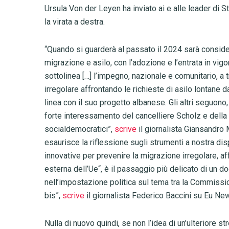
Ursula Von der Leyen ha inviato ai e alle leader di S
la virata a destra.
“Quando si guarderà al passato il 2024 sarà conside
migrazione e asilo, con l’adozione e l’entrata in vigor
sottolinea […] l’impegno, nazionale e comunitario, a 
irregolare affrontando le richieste di asilo lontane d
linea con il suo progetto albanese. Gli altri seguono, a
forte interessamento del cancelliere Scholz e della 
socialdemocratici”,
scrive
il giornalista Giansandro 
esaurisce la riflessione sugli strumenti a nostra di
innovative per prevenire la migrazione irregolare, af
esterna dell’Ue“, è il passaggio più delicato di un d
nell’impostazione politica sul tema tra la Commissi
bis”,
scrive
il giornalista Federico Baccini su Eu Ne
Nulla di nuovo quindi, se non l’idea di un’ulteriore st