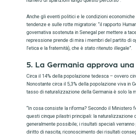
numero di sparizioni lungo questo percorso”.
Anche gli eventi politici e le condizioni economiche 
tendenze e sulle rotte migratorie: “il rapporto Hu
governativa sostenuta in Senegal per mettere a tace
repressione prende di mira i membri del partito di o
l’etica e la fraternità), che è stato ritenuto illegale”.
5. La Germania approva una 
Circa il 14% della popolazione tedesca – ovvero circ
Nonostante circa il 5,3% della popolazione viva in G
tasso di naturalizzazione della Germania è solo la 
“In cosa consiste la riforma? Secondo il Ministero fe
questi cinque pilastri principali: la naturalizzazione
generalmente possibile; i risultati speciali verranno
diritto di nascita; riconoscimento dei risultati conseg