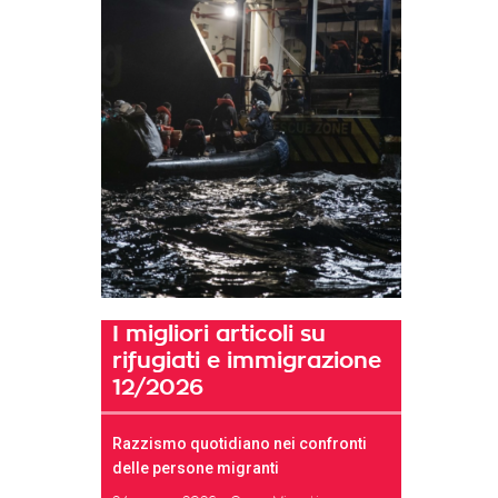
I migliori articoli su
rifugiati e immigrazione
12/2026
Razzismo quotidiano nei confronti
delle persone migranti
t