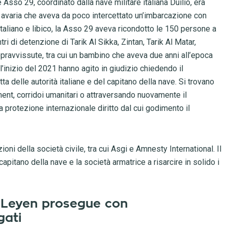
e Asso 29, coordinato dalla nave militare italiana Duilio, era
n avaria che aveva da poco intercettato un’imbarcazione con
taliano e libico, la Asso 29 aveva ricondotto le 150 persone a
ri di detenzione di Tarik Al Sikka, Zintan, Tarik Al Matar,
opravvissute, tra cui un bambino che aveva due anni all’epoca
ll’inizio del 2021 hanno agito in giudizio chiedendo il
a delle autorità italiane e del capitano della nave. Si trovano
ment, corridoi umanitari o attraversando nuovamente il
 protezione internazionale diritto dal cui godimento il
ni della società civile, tra cui Asgi e Amnesty International. Il
 capitano della nave e la società armatrice a risarcire in solido i
r Leyen prosegue con
gati