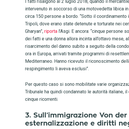
I fatti risalgono al 2 luglio 2018, quando il mercantil
intervenuto in soccorso di una motovedetta libica i
circa 150 persone a bordo. “Sotto il coordinamento i
Tripoli, dove erano state detenute e torturate nei cent
Gharyan”,
riporta
l’Asgi. E ancora: “cinque persone s
dei fatti e una donna allora incinta all’ottavo mese, a
risarcimento del danno subito a seguito della condott
ora in Europa, arrivati tramite programmi di resettle
Mediterraneo. Hanno ricevuto il riconoscimento della
respingimento li aveva esclusi”.
Per questo caso si sono mobilitate varie organizzazio
Tribunale ha quindi condannato le autorità italiane, il
cinque ricorrenti.
3. Sull’immigrazione Von de
esternalizzazione e diritti ne