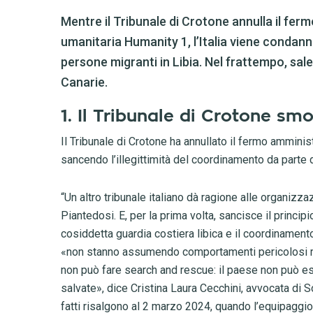
Mentre il Tribunale di Crotone annulla il fer
umanitaria Humanity 1, l’Italia viene condann
persone migranti in Libia. Nel frattempo, sale 
Canarie.
1. Il Tribunale di Crotone sm
Il Tribunale di Crotone ha annullato il fermo amminis
sancendo l’illegittimità del coordinamento da parte di
“Un altro tribunale italiano dà ragione alle organizz
Piantedosi. E, per la prima volta, sancisce il principi
cosiddetta guardia costiera libica e il coordinamento
«non stanno assumendo comportamenti pericolosi ma a
non può fare search and rescue: il paese non può e
salvate», dice Cristina Laura Cecchini, avvocata di 
fatti risalgono al 2 marzo 2024, quando l’equipaggi