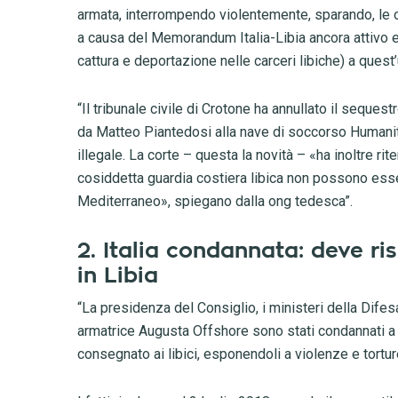
armata, interrompendo violentemente, sparando, le o
a causa del Memorandum Italia-Libia ancora attivo e p
cattura e deportazione nelle carceri libiche) a quest’
“Il tribunale civile di Crotone ha annullato il seque
da Matteo Piantedosi alla nave di soccorso Humanity
illegale. La corte – questa la novità – «ha inoltre ri
cosiddetta guardia costiera libica non possono essere
Mediterraneo», spiegano dalla ong tedesca”.
2. Italia condannata: deve ri
in Libia
“La presidenza del Consiglio, i ministeri della Difesa
armatrice Augusta Offshore sono stati condannati a ri
consegnato ai libici, esponendoli a violenze e tortur