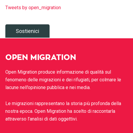
Tweets by open_migration
Sostienici
OPEN MIGRATION
Open Migration produce informazione di qualità sul
fenomeno delle migrazioni e dei rifugiati, per colmare le
lacune nell’opinione pubblica e nei media.
Le migrazioni rappresentano la storia più profonda della
nostra epoca. Open Migration ha scelto di raccontarla
attraverso l’analisi di dati oggettivi.