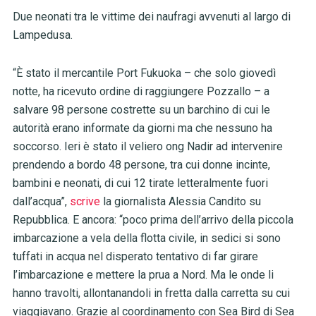
Due neonati tra le vittime dei naufragi avvenuti al largo di
Lampedusa.
“È stato il mercantile Port Fukuoka – che solo giovedì
notte, ha ricevuto ordine di raggiungere Pozzallo – a
salvare 98 persone costrette su un barchino di cui le
autorità erano informate da giorni ma che nessuno ha
soccorso. Ieri è stato il veliero ong Nadir ad intervenire
prendendo a bordo 48 persone, tra cui donne incinte,
bambini e neonati, di cui 12 tirate letteralmente fuori
dall’acqua”,
scrive
la giornalista Alessia Candito su
Repubblica. E ancora: “poco prima dell’arrivo della piccola
imbarcazione a vela della flotta civile, in sedici si sono
tuffati in acqua nel disperato tentativo di far girare
l’imbarcazione e mettere la prua a Nord. Ma le onde li
hanno travolti, allontanandoli in fretta dalla carretta su cui
viaggiavano. Grazie al coordinamento con Sea Bird di Sea