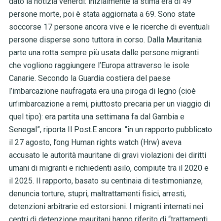
dato la notizia venerdì: inizialmente la stima era di 49
persone morte, poi è stata aggiornata a 69. Sono state
soccorse 17 persone ancora vive e le ricerche di eventuali
persone disperse sono tuttora in corso. Dalla Mauritania
parte una rotta sempre più usata dalle persone migranti
che vogliono raggiungere l’Europa attraverso le isole
Canarie. Secondo la Guardia costiera del paese
l’imbarcazione naufragata era una piroga di legno (cioè
un’imbarcazione a remi, piuttosto precaria per un viaggio di
quel tipo): era partita una settimana fa dal Gambia e
Senegal”, riporta Il Post.E ancora: “in un rapporto pubblicato
il 27 agosto, l’ong Human rights watch (Hrw) aveva
accusato le autorità mauritane di gravi violazioni dei diritti
umani di migranti e richiedenti asilo, compiute tra il 2020 e
il 2025. Il rapporto, basato su centinaia di testimonianze,
denuncia torture, stupri, maltrattamenti fisici, arresti,
detenzioni arbitrarie ed estorsioni. I migranti internati nei
centri di detenzione mauritani hanno riferito di “trattamenti