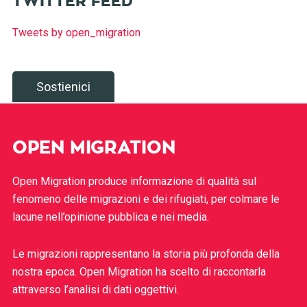
TWITTER FEED
Tweets by open_migration
Sostienici
OPEN MIGRATION
Open Migration produce informazione di qualità sul
fenomeno delle migrazioni e dei rifugiati, per colmare le
lacune nell’opinione pubblica e nei media.
Le migrazioni rappresentano la storia più profonda della
nostra epoca. Open Migration ha scelto di raccontarla
attraverso l’analisi di dati oggettivi.