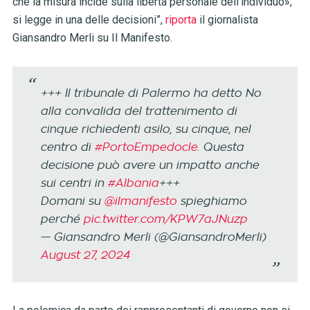
che la misura incide sulla libertà personale dell’individuo»,
si legge in una delle decisioni”,
riporta
il giornalista
Giansandro Merli su Il Manifesto.
+++ Il tribunale di Palermo ha detto No
alla convalida del trattenimento di
cinque richiedenti asilo, su cinque, nel
centro di
#PortoEmpedocle
. Questa
decisione può avere un impatto anche
sui centri in
#Albania
+++
Domani su
@ilmanifesto
spieghiamo
perché
pic.twitter.com/KPW7aJNuzp
— Giansandro Merli (@GiansandroMerli)
August 27, 2024