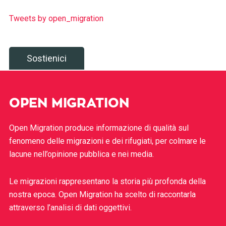
Tweets by open_migration
Sostienici
OPEN MIGRATION
Open Migration produce informazione di qualità sul
fenomeno delle migrazioni e dei rifugiati, per colmare le
lacune nell’opinione pubblica e nei media.
Le migrazioni rappresentano la storia più profonda della
nostra epoca. Open Migration ha scelto di raccontarla
attraverso l’analisi di dati oggettivi.