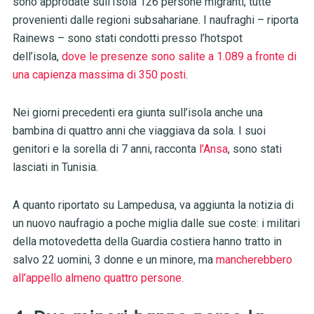
sono approdate sull’Isola 126 persone migranti, tutte
provenienti dalle regioni subsahariane. I naufraghi – riporta
Rainews – sono stati condotti presso l’hotspot
dell’isola,
dove le presenze sono salite a 1.089 a fronte di
una capienza massima di 350 posti
.
Nei giorni precedenti era giunta sull’isola anche una
bambina di quattro anni che viaggiava da sola. I suoi
genitori e la sorella di 7 anni, racconta
l’Ansa
, sono stati
lasciati in Tunisia.
A quanto riportato su Lampedusa, va aggiunta la notizia di
un nuovo naufragio a poche miglia dalle sue coste: i militari
della motovedetta della Guardia costiera hanno tratto in
salvo 22 uomini, 3 donne e un minore, ma
mancherebbero
all’appello almeno quattro persone.