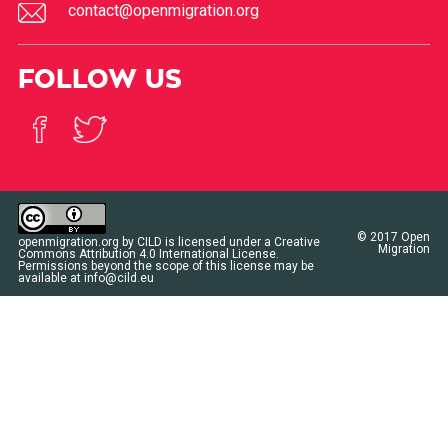
contact@openmigration.org
FOLLOW US
© 2017
Open
openmigration.org
by
CILD
is licensed under a
Creative
Migration
Commons Attribution 4.0 International License
.
Permissions beyond the scope of this license may be
available at
info@cild.eu