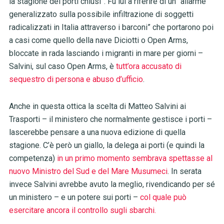
la stagione dei porti chiusi”. Fu lui a riferire di un “allarme
generalizzato sulla possibile infiltrazione di soggetti
radicalizzati in Italia attraverso i barconi” che portarono poi
a casi come quello della nave Diciotti o Open Arms,
bloccate in rada lasciando i migranti in mare per giorni –
Salvini, sul caso Open Arms, è
tutt’ora accusato di
sequestro di persona e abuso d’ufficio
.
Anche in questa ottica la scelta di Matteo Salvini ai
Trasporti – il ministero che normalmente gestisce i porti –
lascerebbe pensare a una nuova edizione di quella
stagione. C’è però un giallo, la delega ai porti (e quindi la
competenza)
in un primo momento sembrava spettasse al
nuovo Ministro del Sud e del Mare Musumeci
. In serata
invece Salvini avrebbe avuto la meglio, rivendicando per sé
un ministero – e un potere sui porti –
col quale può
esercitare ancora il controllo sugli sbarchi.