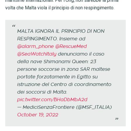
marittime internazionali. Per l’Ong, non sarebbe la prima
volta che Malta viola il principio di non respingimento.
MALTA IGNORA IL PRINCIPIO DI NON
RESPINGIMENTO. Insieme ad
@alarm_phone
@RescueMed
@SeaWatchItaly
denunciamo il caso
della nave Shimanami Queen: 23
persone soccorse in zona SAR maltese
portate forzatamente in Egitto su
istruzione del Centro di coordinamento
dei soccorsi di Malta.
pic.twitter.com/BHaDbMbA2d
— MediciSenzaFrontiere (@MSF_ITALIA)
October 19, 2022