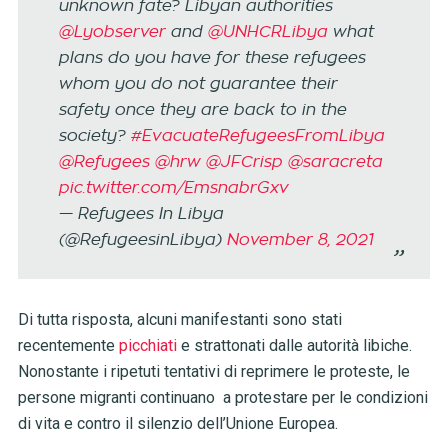
unknown fate? Libyan authorities
@Lyobserver
and
@UNHCRLibya
what
plans do you have for these refugees
whom you do not guarantee their
safety once they are back to in the
society?
#EvacuateRefugeesFromLibya
@Refugees
@hrw
@JFCrisp
@saracreta
pic.twitter.com/EmsnabrGxv
— Refugees In Libya
(@RefugeesinLibya)
November 8, 2021
Di tutta risposta, alcuni manifestanti sono stati
recentemente
picchiati
e strattonati dalle autorità libiche.
Nonostante i ripetuti tentativi di reprimere le proteste, le
persone migranti continuano a protestare per le condizioni
di vita e contro il silenzio dell’Unione Europea.