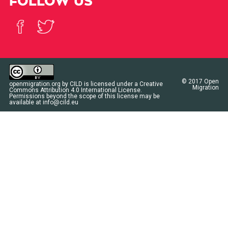
FOLLOW US
© 2017
Open
openmigration.org
by
CILD
is licensed under a
Creative
Migration
Commons Attribution 4.0 International License
.
Permissions beyond the scope of this license may be
available at
info@cild.eu