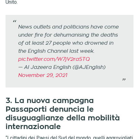
Unito.
News outlets and politicians have come
under fire for dehumanising the deaths
of at least 27 people who drowned in
the English Channel last week.
pic.twitter.com/W7jV2ra5TQ
— Al Jazeera English (@AJEnglish)
November 29, 2021
3. La nuova campagna
Passaporti denuncia le
disuguaglianze della mobilità
internazionale
“I cittadini dei Paesi del Sud del mondo, quelli aggrovigliati