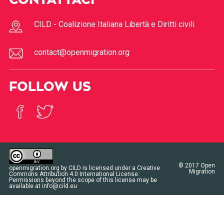
CONTATTACI
CILD - Coalizione Italiana Libertà e Diritti civili
contact@openmigration.org
FOLLOW US
© 2017
Open
openmigration.org
by
CILD
is licensed under a
Creative
Migration
Commons Attribution 4.0 International License
.
Permissions beyond the scope of this license may be
available at
info@cild.eu