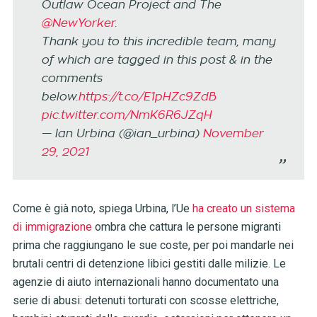
Outlaw Ocean Project and The
@NewYorker
.
Thank you to this incredible team, many
of which are tagged in this post & in the
comments
below.
https://t.co/E1pHZc9ZdB
pic.twitter.com/NmK6R6JZqH
— Ian Urbina (@ian_urbina)
November
29, 2021
Come è già noto, spiega Urbina, l’Ue
ha creato un sistema
di immigrazione
ombra che cattura le persone migranti
prima che raggiungano le sue coste, per poi mandarle nei
brutali centri di detenzione libici gestiti dalle milizie. Le
agenzie di aiuto internazionali hanno documentato una
serie di abusi: detenuti torturati con scosse elettriche,