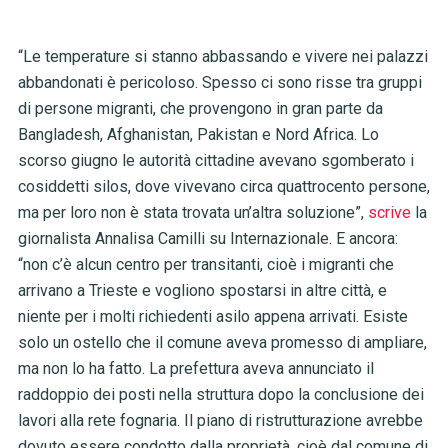
“Le temperature si stanno abbassando e vivere nei palazzi
abbandonati è pericoloso. Spesso ci sono risse tra gruppi
di persone migranti, che provengono in gran parte da
Bangladesh, Afghanistan, Pakistan e Nord Africa. Lo
scorso giugno le autorità cittadine avevano sgomberato i
cosiddetti silos, dove vivevano circa quattrocento persone,
ma per loro non è stata trovata un’altra soluzione”,
scrive
la
giornalista Annalisa Camilli su Internazionale. E ancora:
“non c’è alcun centro per transitanti, cioè i migranti che
arrivano a Trieste e vogliono spostarsi in altre città, e
niente per i molti richiedenti asilo appena arrivati. Esiste
solo un ostello che il comune aveva promesso di ampliare,
ma non lo ha fatto. La prefettura aveva annunciato il
raddoppio dei posti nella struttura dopo la conclusione dei
lavori alla rete fognaria. Il piano di ristrutturazione avrebbe
dovuto essere condotto dalla proprietà, cioè dal comune di