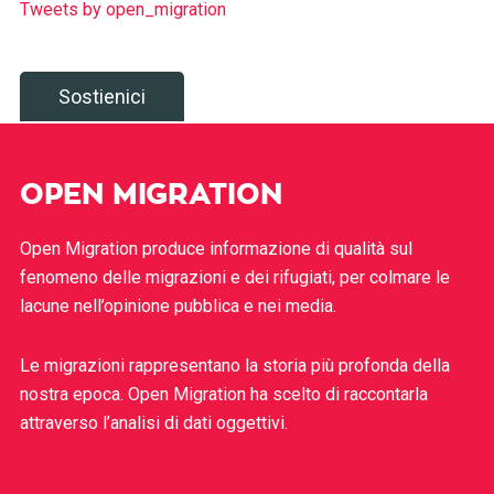
Tweets by open_migration
Sostienici
OPEN MIGRATION
Open Migration produce informazione di qualità sul
fenomeno delle migrazioni e dei rifugiati, per colmare le
lacune nell’opinione pubblica e nei media.
Le migrazioni rappresentano la storia più profonda della
nostra epoca. Open Migration ha scelto di raccontarla
attraverso l’analisi di dati oggettivi.