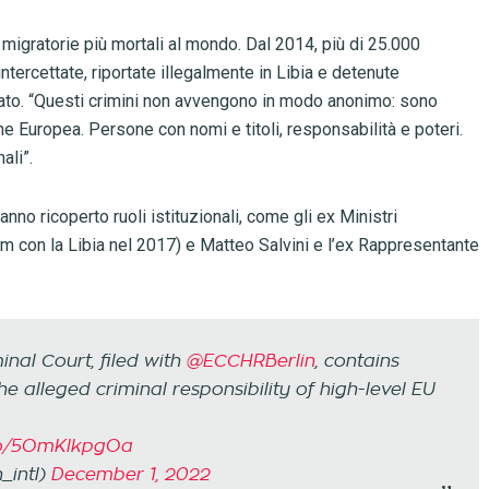
 migratorie più mortali al mondo. Dal 2014, più di 25.000
ercettate, riportate illegalmente in Libia e detenute
to. “Questi crimini non avvengono in modo anonimo: sono
one Europea. Persone con nomi e titoli, responsabilità e poteri.
ali”.
nno ricoperto ruoli istituzionali, come gli ex Ministri
um con la Libia nel 2017) e Matteo Salvini e l’ex Rappresentante
inal Court, filed with
@ECCHRBerlin
, contains
e alleged criminal responsibility of high-level EU
.co/5OmKlkpgOa
_intl)
December 1, 2022