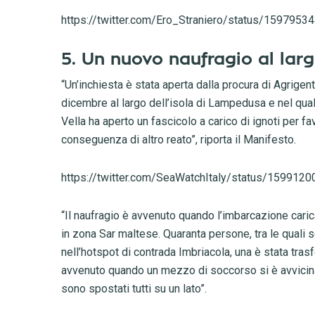
https://twitter.com/Ero_Straniero/status/159795
5. Un nuovo naufragio al la
“Un’inchiesta è stata aperta dalla procura di Agrigent
dicembre al largo dell’isola di Lampedusa e nel qual
Vella ha aperto un fascicolo a carico di ignoti per
conseguenza di altro reato”, riporta il Manifesto.
https://twitter.com/SeaWatchItaly/status/15991
“Il naufragio è avvenuto quando l’imbarcazione carica 
in zona Sar maltese. Quaranta persone, tra le quali 
nell’hotspot di contrada Imbriacola, una è stata trasf
avvenuto quando un mezzo di soccorso si è avvicinat
sono spostati tutti su un lato”.