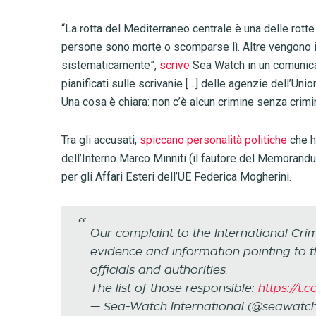
“La rotta del Mediterraneo centrale è una delle rotte
persone sono morte o scomparse lì. Altre vengono int
sistematicamente”,
scrive
Sea Watch in un comunica
pianificati sulle scrivanie […] delle agenzie dell’Uni
Una cosa è chiara: non c’è alcun crimine senza crimin
Tra gli accusati,
spiccano personalità politiche
che ha
dell’Interno Marco Minniti (il fautore del Memorand
per gli Affari Esteri dell’UE Federica Mogherini.
Our complaint to the International Crim
evidence and information pointing to th
officials and authorities.
The list of those responsible:
https://t
— Sea-Watch International (@seawatch