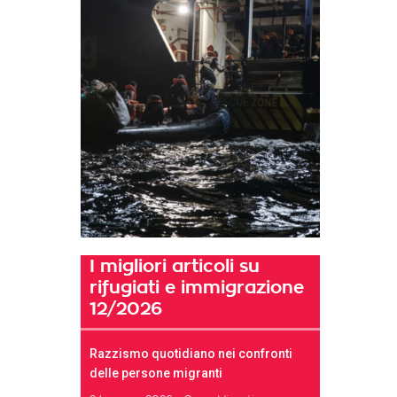
I migliori articoli su
rifugiati e immigrazione
12/2026
Razzismo quotidiano nei confronti
delle persone migranti
t