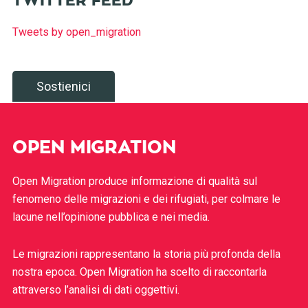
TWITTER FEED
Tweets by open_migration
Sostienici
OPEN MIGRATION
Open Migration produce informazione di qualità sul
fenomeno delle migrazioni e dei rifugiati, per colmare le
lacune nell’opinione pubblica e nei media.
Le migrazioni rappresentano la storia più profonda della
nostra epoca. Open Migration ha scelto di raccontarla
attraverso l’analisi di dati oggettivi.