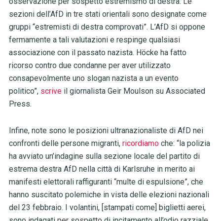
osservazione per sospetto estremismo di destra. Le
sezioni dell’AfD in tre stati orientali sono designate come
gruppi “estremisti di destra comprovati”. L’AfD si oppone
fermamente a tali valutazioni e respinge qualsiasi
associazione con il passato nazista. Höcke ha fatto
ricorso contro due condanne per aver utilizzato
consapevolmente uno slogan nazista a un evento
politico”,
scrive
il giornalista Geir Moulson su Associated
Press.
Infine, note sono le posizioni ultranazionaliste di AfD nei
confronti delle persone migranti,
ricordiamo
che: “la polizia
ha avviato un’indagine sulla sezione locale del partito di
estrema destra AfD nella città di Karlsruhe in merito ai
manifesti elettorali raffiguranti “multe di espulsione”, che
hanno suscitato polemiche in vista delle elezioni nazionali
del 23 febbraio. I volantini, [stampati come] biglietti aerei,
sono indagati per sospetto di incitamento all’odio razziale