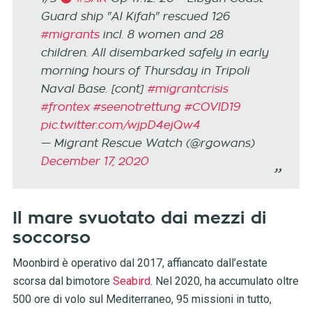
Guard ship "Al Kifah" rescued 126
#migrants
incl. 8 women and 28
children. All disembarked safely in early
morning hours of Thursday in Tripoli
Naval Base. [cont]
#migrantcrisis
#frontex
#seenotrettung
#COVID19
pic.twitter.com/wjpD4ejQw4
— Migrant Rescue Watch (@rgowans)
December 17, 2020
Il mare svuotato dai mezzi di
soccorso
Moonbird è operativo dal 2017, affiancato dall’estate
scorsa dal bimotore
Seabird
. Nel 2020, ha accumulato oltre
500 ore di volo sul Mediterraneo, 95 missioni in tutto,