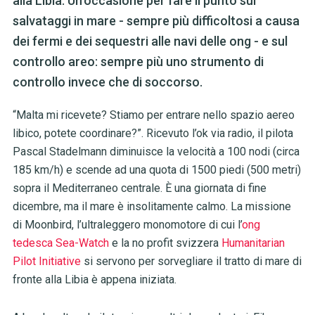
alla Libia. Un'occasione per fare il punto sui
salvataggi in mare - sempre più difficoltosi a causa
dei fermi e dei sequestri alle navi delle ong - e sul
controllo areo: sempre più uno strumento di
controllo invece che di soccorso.
“Malta mi ricevete? Stiamo per entrare nello spazio aereo
libico, potete coordinare?”. Ricevuto l’ok via radio, il pilota
Pascal Stadelmann diminuisce la velocità a 100 nodi (circa
185 km/h) e scende ad una quota di 1500 piedi (500 metri)
sopra il Mediterraneo centrale. È una giornata di fine
dicembre, ma il mare è insolitamente calmo. La missione
di Moonbird, l’ultraleggero monomotore di cui l’
ong
tedesca Sea-Wa
tch
e la no profit svizzera
Humanitarian
Pilot Initiative
si servono per sorvegliare il tratto di mare di
fronte alla Libia è appena iniziata.