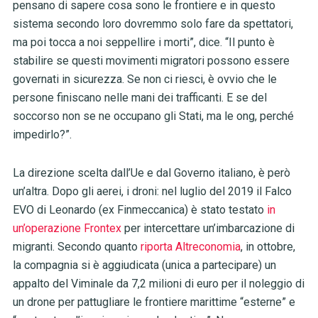
pensano di sapere cosa sono le frontiere e in questo
sistema secondo loro dovremmo solo fare da spettatori,
ma poi tocca a noi seppellire i morti”, dice. “Il punto è
stabilire se questi movimenti migratori possono essere
governati in sicurezza. Se non ci riesci, è ovvio che le
persone finiscano nelle mani dei trafficanti. E se del
soccorso non se ne occupano gli Stati, ma le ong, perché
impedirlo?”.
La direzione scelta dall’Ue e dal Governo italiano, è però
un’altra. Dopo gli aerei, i droni: nel luglio del 2019 il Falco
EVO di Leonardo (ex Finmeccanica) è stato testato
in
un’operazione Frontex
per intercettare un’imbarcazione di
migranti. Secondo quanto
riporta Altreconomia
, in ottobre,
la compagnia si è aggiudicata (unica a partecipare) un
appalto del Viminale da 7,2 milioni di euro per il noleggio di
un drone per pattugliare le frontiere marittime “esterne” e