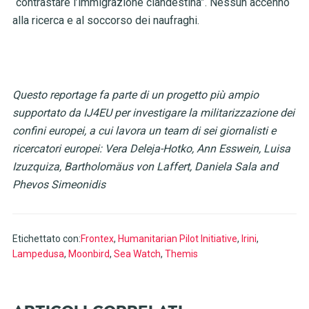
“contrastare l’immigrazione clandestina”.
Nessun accenno
alla ricerca e al soccorso dei naufraghi.
Questo reportage fa parte di un progetto più ampio
supportato da IJ4EU per investigare la militarizzazione dei
confini europei, a cui lavora un team di sei giornalisti e
ricercatori europei: Vera Deleja-Hotko, Ann Esswein, Luisa
Izuzquiza, Bartholomäus von Laffert, Daniela Sala and
Phevos Simeonidis
Etichettato con:
Frontex
,
Humanitarian Pilot Initiative
,
Irini
,
Lampedusa
,
Moonbird
,
Sea Watch
,
Themis