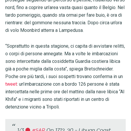
nord, fino a coprire un’area vasta quasi quanto il Belgio. Nel
tardo pomeriggio, quando sta ormai per fare buio, è ora di
rientrare: del gommone nessuna traccia. Dopo circa un’ora
di volo Moonbird atterra a Lampedusa.
“Soprattutto in questa stagione, ci capita di avvistare relitti,
o corpi di persone annegate. Ma a volte le imbarcazioni
sono intercettate dalla cosiddetta Guardia costiera libica
già a poche miglia dalla costa”, spiega Bretschneider.
Poche ore più tardi, i suoi sospetti trovano conferma in un
tweet
: un’imbarcazione con a bordo 126 persone è stata
intercettata nelle prime ore del mattino dalla nave libica “Al
Khifa” e i migranti sono stati riportati in un centro di
detenzione vicino a Tripoli.
1/3
#SAR
Op 17.12. 20 – Libyan Coast