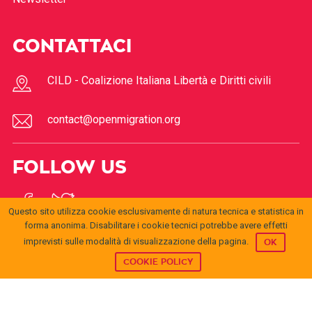
CONTATTACI
CILD - Coalizione Italiana Libertà e Diritti civili
contact@openmigration.org
FOLLOW US
Questo sito utilizza cookie esclusivamente di natura tecnica e statistica in
forma anonima. Disabilitare i cookie tecnici potrebbe avere effetti
imprevisti sulle modalità di visualizzazione della pagina.
OK
COOKIE POLICY
© 2017
Open
openmigration.org
by
CILD
is licensed under a
Creative
Migration
Commons Attribution 4.0 International License
.
Permissions beyond the scope of this license may be
available at
info@cild.eu