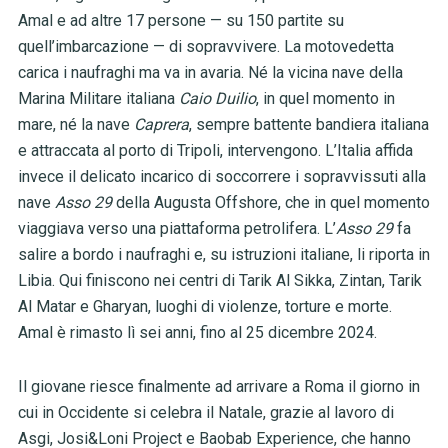
Amal e ad altre 17 persone — su 150 partite su
quell’imbarcazione — di sopravvivere. La motovedetta
carica i naufraghi ma va in avaria. Né la vicina nave della
Marina Militare italiana
Caio Duilio
, in quel momento in
mare, né la nave
Caprera
, sempre battente bandiera italiana
e attraccata al porto di Tripoli, intervengono. L’Italia affida
invece il delicato incarico di soccorrere i sopravvissuti alla
nave
Asso 29
della Augusta Offshore, che in quel momento
viaggiava verso una piattaforma petrolifera. L’
Asso 29
fa
salire a bordo i naufraghi e, su istruzioni italiane, li riporta in
Libia. Qui finiscono nei centri di Tarik Al Sikka, Zintan, Tarik
Al Matar e Gharyan, luoghi di violenze, torture e morte.
Amal è rimasto lì sei anni, fino al 25 dicembre 2024.
Il giovane riesce finalmente ad arrivare a Roma il giorno in
cui in Occidente si celebra il Natale, grazie al lavoro di
Asgi, Josi&Loni Project e Baobab Experience, che hanno