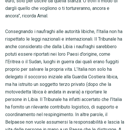
euro, solo per uscire da quella stanza. O trovi il modo di
dargli quello che vogliono o ti tortureranno, ancora e
ancora”, ricorda Amal.
Consegnando i naufraghi alle autorità libiche, l’Italia non ha
rispettato le leggi nazionali e internazionali. Il Tribunale ha
anche considerato che dalla Libia i naufraghi sarebbero
potuti essere riportati nei loro Paesi d’origine, come
l’Eritrea o il Sudan, luoghi in guerra dai quali erano fuggiti
proprio per salvare la propria vita. L’Italia non solo ha
delegato il soccorso iniziale alla Guardia Costiera libica,
ma ha istruito un soggetto terzo privato (dopo che la
motovedetta libica è andata in avaria) a riportare le
persone in Libia. Il Tribunale ha infatti accertato che l’Italia
ha fornito un rilevante contributo logistico, di supporto e
coordinamento nel respingimento. In altre parole, il
Belpaese non vuole assumersi la responsabilità e lascia la
vita delle persone in mano a un Paese che le distrugge. A