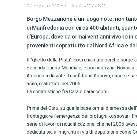
-
27 agosto 2025
ILARIA ROMANO
Borgo Mezzanone è un luogo noto, non tanto 
di Manfredonia con circa 400 abitanti, quant
d’Europa, dove da ormai vent’anni vivono in c
provenienti soprattutto dal Nord Africa e dal
Il “ghetto della Pista”, così chiamato perché sorge 
Seconda Guerra Mondiale, e poi negli anni Novanta 
Amendola durante il conflitto in Kosovo, nasce e si s
asilo, realizzato nel 2005.
La commistione fra Cara e baraccopoli.
Prima del Cara, su quella base ormai dismessa dell’
fronteggiare l’emergenza dei profughi kossovari. Fra 
serie di lavori di riqualificazione, che nel 2005 avev
dedicata sia ai migranti in via di espulsione come C