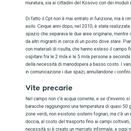
muratura, sia ai cittadini del Kosovo con dei moduli a
Di fatto il Cpt non è mai entrato in funzione, ma è ri
asilo. Cinque anni dopo, nel 2010, è stata realizzata
spazio che separava le due aree originarie, mentre 
da altri migranti in cerca di un posto dove stare. P
con materiali di risulta, che hanno esteso il campo f
ospitare fra le 2 mila e le 5 mila persone a seconda
della necessità di manodopera a basso costo. I varc
in comunicazione i due spazi, annullandone i confini.
Vite precarie
Nel campo non c’è acqua corrente, e se d’inverno si ri
baracche raggiungono una temperatura di quasi 50 gra
zone verdi, non esistono sistemi fognari, ma c’è un r
doccia, al costo del trasporto fino ai campi coltivati
necessità si è creato un mercato informale, e oggi ne