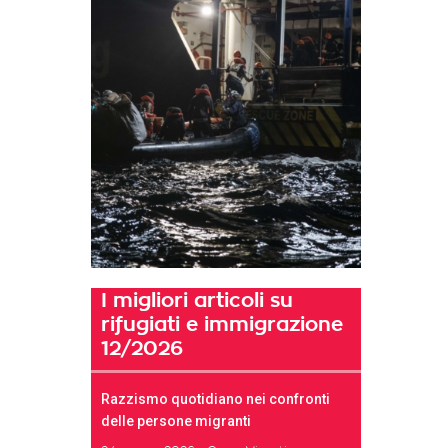
I migliori articoli su
rifugiati e immigrazione
12/2026
Razzismo quotidiano nei confronti
delle persone migranti