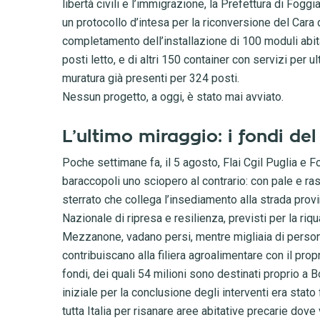
libertà civili e l’immigrazione, la Prefettura di Fogg
un protocollo d’intesa per la riconversione del Cara
completamento dell’installazione di 100 moduli abitati
posti letto, e di altri 150 container con servizi per ul
muratura già presenti per 324 posti.
Nessun progetto, a oggi, è stato mai avviato.
L’ultimo miraggio: i fondi del
Poche settimane fa, il 5 agosto, Flai Cgil Puglia e 
baraccopoli uno sciopero al contrario: con pale e ras
sterrato che collega l’insediamento alla strada provin
Nazionale di ripresa e resilienza, previsti per la ri
Mezzanone, vadano persi, mentre migliaia di person
contribuiscano alla filiera agroalimentare con il prop
fondi, dei quali 54 milioni sono destinati proprio a
iniziale per la conclusione degli interventi era stat
tutta Italia per risanare aree abitative precarie dove 