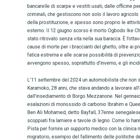
bancarelle di scarpe e vestiti usati, dalle officine p
criminali, che gestiscono non solo il lavoro agricolo
della prostituzione, e spesso sono proprio le attivit
esterno. Il 12 giugno scorso è morto Ogbodo Ike Chu
stato ritrovato senza vita nella sua baracca. È l’ott
cause di morte per i braccianti del ghetto, oltre ai pr
fatica estrema e alle scarse possibilità di prevenzio
avvengono spesso, soprattutto d’inverno, e gli incide
L’11 settembre del 2024 un automobilista che non s
Karamoko, 28 anni, che stava andando a lavorare all’
dall’insediamento di Borgo Mezzanone. Nel gennaio
esalazioni di monossido di carbonio Ibrahim e Queen
Ben Ali Mohamed, detto Bayfall, 37enne senegalese, 
scoppiati fra lamiere e tavole di legno. Come lo hanno
Pista per fornire un supporto medico con la clinic
migratorio, esempio del fallimento delle politiche deg