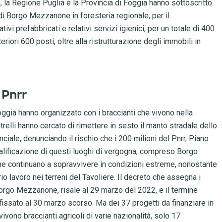
ia, la Regione Puglia e la Provincia di Foggia hanno sottoscritto
 di Borgo Mezzanone in foresteria regionale, per il
vi prefabbricati e relativi servizi igienici, per un totale di 400
teriori 600 posti, oltre alla ristrutturazione degli immobili in
 Pnrr
Foggia hanno organizzato con i braccianti che vivono nella
trelli hanno cercato di rimettere in sesto il manto stradale dello
ciale, denunciando il rischio che i 200 milioni del Pnrr, Piano
qualificazione di questi luoghi di vergogna, compreso Borgo
e continuano a sopravvivere in condizioni estreme, nonostante
rio lavoro nei terreni del Tavoliere. Il decreto che assegna i
 Borgo Mezzanone, risale al 29 marzo del 2022, e il termine
o fissato al 30 marzo scorso. Ma dei 37 progetti da finanziare in
vivono braccianti agricoli di varie nazionalità, solo 17