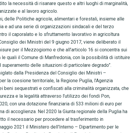
dito la necessità di risanare questo e altri luoghi di marginalità,
ganizzate e al lavoro agricolo.
, delle Politiche agricole, alimentari e forestali, insieme alle
lia e ad una serie di organizzazioni sindacali e del terzo
tro il caporalato e lo sfruttamento lavorativo in agricoltura
 Consiglio dei Ministri del 9 giugno 2017, viene deliberato il
ure per il Mezzogiorno e che all’articolo 16 si concentra sui
 le quali il Comune di Manfredonia, con la possibilità di istituire
l superamento delle situazioni di particolare degrado”.
 siglato dalla Presidenza del Consiglio dei Ministri –
er la coesione territoriale, la Regione Puglia, l’Agenzia
 beni sequestrati e confiscati alla criminalità organizzata, che
ezza e la legalità attraverso l’utilizzo dei fondi Pon,
0, con una dotazione finanziaria di 533 milioni di euro per
ma di accoglienza. Nel 2020 la Giunta regionale della Puglia ha
tutto il necessario per procedere al trasferimento in
maggio 2021 il Ministero dell’Interno – Dipartimento per le