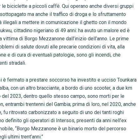
er le biciclette a piccoli caffè. Qui operano anche diversi gruppi
 sottopagato ma anche il traffico di droga e lo sfruttamento
à illegali a mettere in comunicazione il ghetto con il mondo
kwu, cittadino nigeriano di 49 anni: ha avuto un malore ed è
ava vittima di Borgo Mezzanone dall’inizio dell’anno. Le prime
oblemi di salute dovuti alle precarie condizioni di vita, alla
ne e di cura di eventuali patologie, sono gli incendi, che
nti stradali.
i è fermato a prestare soccorso ha investito e ucciso Tounkara
alba, con un altro bracciante, a bordo di uno scooter, a due km
 del 2023, dentro quello stesso campo, sono morti per le
, entrambi trentenni del Gambia; prima di loro, nel 2020, anche
fu ritrovato carbonizzato a seguito di uno dei tanti roghi
 definito gli operatori di Intersos, presenti da anni nell’ex
a mobile, “Borgo Mezzanone è un binario morto del percorso
li ultimi trent’anni.”