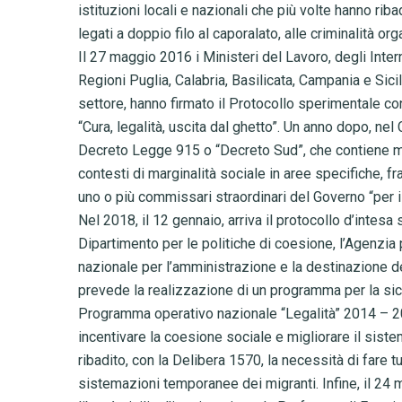
istituzioni locali e nazionali che più volte hanno riba
legati a doppio filo al caporalato, alle criminalità or
Il 27 maggio 2016 i Ministeri del Lavoro, degli Interni
Regioni Puglia, Calabria, Basilicata, Campania e Sici
settore, hanno firmato il Protocollo sperimentale con
“Cura, legalità, uscita dal ghetto”. Un anno dopo, nel
Decreto Legge 915 o “Decreto Sud”, che contiene mis
contesti di marginalità sociale in aree specifiche, fra
uno o più commissari straordinari del Governo “per i
Nel 2018, il 12 gennaio, arriva il protocollo d’intesa
Dipartimento per le politiche di coesione, l’Agenzia p
nazionale per l’amministrazione e la destinazione dei
prevede la realizzazione di un programma per la sicur
Programma operativo nazionale “Legalità” 2014 – 202
incentivare la coesione sociale e migliorare il siste
ribadito, con la Delibera 1570, la necessità di fare 
sistemazioni temporanee dei migranti. Infine, il 24 