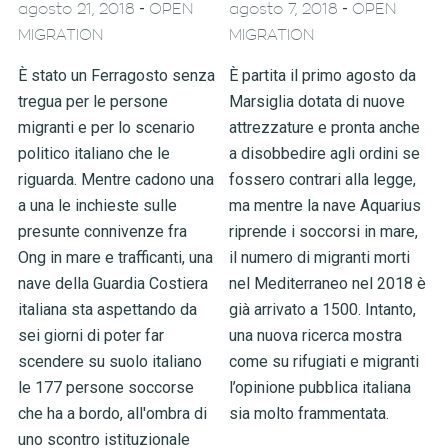
-
-
agosto 21, 2018
OPEN
agosto 7, 2018
OPEN
MIGRATION
MIGRATION
È stato un Ferragosto senza
È partita il primo agosto da
tregua per le persone
Marsiglia dotata di nuove
migranti e per lo scenario
attrezzature e pronta anche
politico italiano che le
a disobbedire agli ordini se
riguarda. Mentre cadono una
fossero contrari alla legge,
a una le inchieste sulle
ma mentre la nave Aquarius
presunte connivenze fra
riprende i soccorsi in mare,
Ong in mare e trafficanti, una
il numero di migranti morti
nave della Guardia Costiera
nel Mediterraneo nel 2018 è
italiana sta aspettando da
già arrivato a 1500. Intanto,
sei giorni di poter far
una nuova ricerca mostra
scendere su suolo italiano
come su rifugiati e migranti
le 177 persone soccorse
l’opinione pubblica italiana
che ha a bordo, all'ombra di
sia molto frammentata.
uno scontro istituzionale