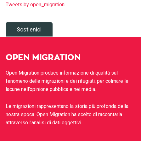
Tweets by open_migration
Sostienici
OPEN MIGRATION
Open Migration produce informazione di qualità sul
fenomeno delle migrazioni e dei rifugiati, per colmare le
lacune nell’opinione pubblica e nei media.
Le migrazioni rappresentano la storia più profonda della
nostra epoca. Open Migration ha scelto di raccontarla
attraverso l’analisi di dati oggettivi.