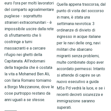
euro l'ora per molti lavoratori
Quella appena trascorsa, dal
del comparto agroalimentare
punto di vista del soccorso
pugliese - soprattutto
in mare, è stata una
stranieri extracomunitari - è
settimana nevrotica: 3
impossibile uscire dalla rete
ordinanze di divieto di
di sfruttamento che li
ingresso in acque italiane
costringe a turni
per le navi delle ong, navi
massacranti e a cercare
militari che sbarcano
rifugio nei ghetti della
migranti senza problemi,
Capitanata. All'indomani
multe combinate dopo aver
della tragedia che è costata
accordato permessi. Intanto
la vita a Mohamed Ben Ali,
si attende di capire se un
con Ilaria Romano torniamo
nuovo esecutivo a guida
a Borgo Mezzanone, dove le
M5s Pd vedrà la luce, e se i
cose purtroppo restano da
recenti decreti sicurezza e
anni uguali a se stesse.
immigrazione saranno
superati.