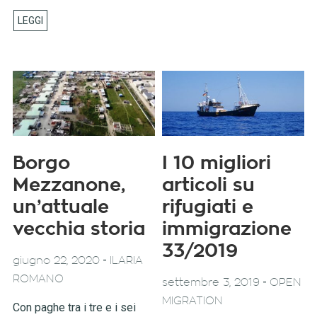
Borgo
I 10 migliori
Mezzanone,
articoli su
un’attuale
rifugiati e
vecchia storia
immigrazione
33/2019
-
giugno 22, 2020
ILARIA
ROMANO
-
settembre 3, 2019
OPEN
MIGRATION
Con paghe tra i tre e i sei