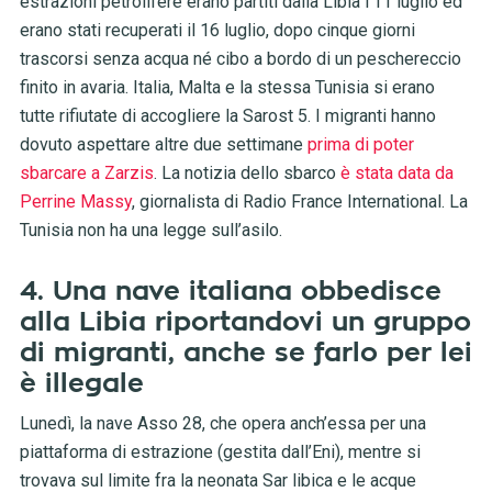
estrazioni petrolifere erano partiti dalla Libia l’11 luglio ed
erano stati recuperati il 16 luglio, dopo cinque giorni
trascorsi senza acqua né cibo a bordo di un peschereccio
finito in avaria. Italia, Malta e la stessa Tunisia si erano
tutte rifiutate di accogliere la Sarost 5. I migranti hanno
dovuto aspettare altre due settimane
prima di poter
sbarcare a Zarzis
. La notizia dello sbarco
è stata data da
Perrine Massy
, giornalista di Radio France International. La
Tunisia non ha una legge sull’asilo.
4. Una nave italiana obbedisce
alla Libia riportandovi un gruppo
di migranti, anche se farlo per lei
è illegale
Lunedì, la nave Asso 28, che opera anch’essa per una
piattaforma di estrazione (gestita dall’Eni), mentre si
trovava sul limite fra la neonata Sar libica e le acque