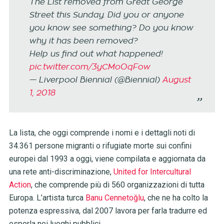
The List removed from Great George
Street this Sunday. Did you or anyone
you know see something? Do you know
why it has been removed?
Help us find out what happened!
pic.twitter.com/3yCMoOqFow
— Liverpool Biennial (@Biennial)
August
1, 2018
La lista, che oggi comprende i nomi e i dettagli noti di
34.361 persone migranti o rifugiate morte sui confini
europei dal 1993 a oggi, viene compilata e aggiornata da
una rete anti-discriminazione,
United for Intercultural
Action
, che comprende più di 560 organizzazioni di tutta
Europa. L’artista turca
Banu Cennetoğlu
, che ne ha colto la
potenza espressiva, dal 2007 lavora per farla tradurre ed
esporla nei luoghi pubblici.