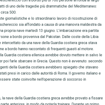
o peschereccio con a bordo più di 700 persone affonda al largo
ratti di uno delle tragedie più drammatiche del Mediterraneo:
 circa 500.
e giornalistiche e lo straordinario lavoro di ricostruzione di
schereccio sia affondato a causa di una manovra maldestra da
una propria nave martedì 13 giugno. L’imbarcazione era partita
ersone a bordo proveniva dal Pakistan. Dalle coste della Libia
nne intercettato da una nave della Guardia costiera greca stava
e a bordo hanno raccontato di frequenti guasti al motore.
la Guardia costiera ellenica avrebbe dovuto mettere in salvo le
er poi farle sbarcare in Grecia. Questo non è avvenuto: secondo
agenti della Guardia costiera avrebbero spiegato che stavano
stati presi in carico dalle autorità di Roma. Il governo italiano e
i essere state coinvolte nell’operazione di soccorso in
 la nave della Guardia costiera greca avrebbe provato a fissare
 parte anteriore, in modo da poterla trainare. Durante un primo