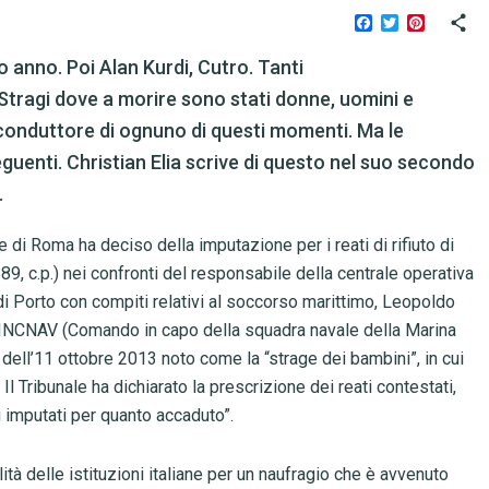
Facebook
Twitter
Pinteres
o anno. Poi Alan Kurdi, Cutro. Tanti
 Stragi dove a morire sono stati donne, uomini e
lo conduttore di ognuno di questi momenti. Ma le
eguenti. Christian Elia scrive di questo nel suo secondo
.
 di Roma ha deciso della imputazione per i reati di rifiuto di
. 589, c.p.) nei confronti del responsabile della centrale operativa
 Porto con compiti relativi al soccorso marittimo, Leopoldo
CINCNAV (Comando in capo della squadra navale della Marina
o dell’11 ottobre 2013 noto come la “strage dei bambini”, in cui
l Tribunale ha dichiarato la prescrizione dei reati contestati,
 imputati per quanto accaduto”.
ità delle istituzioni italiane per un naufragio che è avvenuto