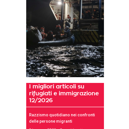
I migliori articoli su
rifugiati e immigrazione
12/2026
Razzismo quotidiano nei confronti
delle persone migranti