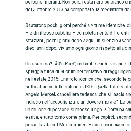
persone migranti. Non solo; resta nero su bianco uno
del 3 ottobre 2013 ha comportato: la mediaticità del
Bastarono pochi giorni perché a vittime identiche, d
– e di riflesso pubblici – completamente differenti. Al
strazianti, pochi giorni dopo seguì un silenzio assor
dieci anni dopo, viviamo ogni giorno rispetto alla di
Un esempio? Ālān Kurdî, un bimbo curdo siriano di t
spiaggia turca di Budrum nel tentativo di raggiungere
nell’estate 2015. Una foto iconica che, secondo le p
sotto attacco delle milizie di ISIS. Quella foto esp
Angela Merkel, cancelliera tedesca, che si lascia an
indietro nell’accoglienza, è un dovere morale”. Le su
un milione di persone si mosse lungo la ‘rotta balc
estiva, e tutto tornò come prima. Per capirci, seco
perso la vita nel Mediterraneo. E non conosciamo n