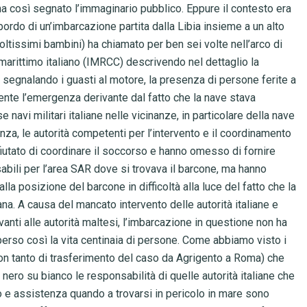
 così segnato l’immaginario pubblico. Eppure il contesto era
ordo di un’imbarcazione partita dalla Libia insieme a un alto
ltissimi bambini) ha chiamato per ben sei volte nell’arco di
marittimo italiano (IMRCC) descrivendo nel dettaglio la
 segnalando i guasti al motore, la presenza di persone ferite a
nte l’emergenza derivante dal fatto che la nave stava
avi militari italiane nelle vicinanze, in particolare della nave
anza, le autorità competenti per l’intervento e il coordinamento
utato di coordinare il soccorso e hanno omesso di fornire
abili per l’area SAR dove si trovava il barcone, ma hanno
dalla posizione del barcone in difficoltà alla luce del fatto che la
ana. A causa del mancato intervento delle autorità italiane e
vanti alle autorità maltesi, l’imbarcazione in questione non ha
perso così la vita centinaia di persone. Come abbiamo visto i
con tanto di trasferimento del caso da Agrigento a Roma) che
 nero su bianco le responsabilità di quelle autorità italiane che
o e assistenza quando a trovarsi in pericolo in mare sono