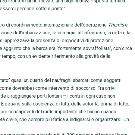
reo Frontex hanno rilevato una significativa risposta termica
 esserci persone sotto il ponte”.
tro di coordinamento internazionale dell’operazione
Themis
e
zione dell’imbarcazione, le immagini all’infrarosso, la rotta e la
 si apprezzava la presenza di dispositivi di protezione
tre aggiunto che la barca era “fortemente sovraffollata”, con circa
 tempo, con un evidente riferimento alla gravità della
ttato” quasi un quarto dei naufraghi sbarcati come soggetti
(come dovrebbe) come intervento di soccorso. Tra arrivi
te a raggiungere porti lontani – i conti in ogni caso non
pesano sulla coscienza di tutti: delle autorità, prima di tutto,
 pur consapevoli del ruolo importante che hanno quando
à civile, che sempre più fatica a indignarsi e organizzarsi. Un