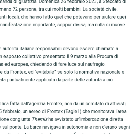
omanda di giustizia. Domenica 26 febbraio 2023, a Steccato di
almeno 72 persone, tra cui molti bambini. La società civile,
nti locali, che hanno fatto quel che potevano per aiutare quei
na manifestazione importante, seppur divisa, ma nulla si muove
 le autorità italiane responsabili devono essere chiamate a
n esposto collettivo presentato il 9 marzo alla Procura di
na ed europea, chiedendo di fare luce sul naufragio.
te da Frontex, ed “evitabile” se solo la normativa nazionale e
ata puntualmente applicata da parte delle autorità a ciò
ca fatta dall’agenzia Frontex, non da un comitato di attivisti,
 febbraio, un aereo di Frontex (Eagle1) che monitorava l’area
azione congiunta
Themis
ha avvistato un’imbarcazione diretta
le sul ponte. La barca navigava in autonomia e non c’erano segni