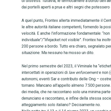
di distress. Tuttavia, le termocamere a bordo dell’ae
dai portelli aperti a prua e altri segni che potessero
A quel punto, Frontex allerta immediatamente il Cen
le altre autorità italiane competenti, fornendo la posi
velocità. E anche l’informazione fondamentale: “non
individuale”/“lifejacket not visible”. Frontex ha inol
200 persone a bordo. Tutto era chiaro, segnalato per
situazione. Ma nessuno ha mosso un dito.
Nel primo semestre del 2023, il Viminale ha “etiche
intercettati in operazioni di
law enforcement
e non 
autonomi, eventi Sar e contributo delle Ong – costret
tornano. Mancano all’appello almeno 7.500 persone. E 
dei media, che ne raccontano solo una minima parte
denunciano e raccontano, e infine della stessa societ
atteggiamento solo italiano? Decisamente no.