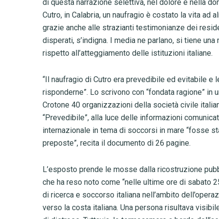
di questa narrazione selettiva, nel dolore e nella d
Cutro, in Calabria, un naufragio è costato la vita ad 
grazie anche alle strazianti testimonianze dei reside
disperati, s’indigna. I media ne parlano, si tiene u
rispetto all’atteggiamento delle istituzioni italiane.
“Il naufragio di Cutro era prevedibile ed evitabile e
risponderne”. Lo scrivono con “fondata ragione” in u
Crotone 40 organizzazioni della società civile italia
“Prevedibile”, alla luce delle informazioni comunica
internazionale in tema di soccorsi in mare “fosse st
preposte”, recita il documento di 26 pagine.
L’esposto prende le mosse dalla ricostruzione pubbli
che ha reso noto come “nelle ultime ore di sabato 25
di ricerca e soccorso italiana nell’ambito dell’oper
verso la costa italiana. Una persona risultava visibi