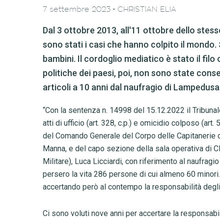
-
7 settembre 2023
CHRISTIAN ELIA
Dal 3 ottobre 2013, all'11 ottobre dello stess
sono stati i casi che hanno colpito il mondo.
bambini. Il cordoglio mediatico è stato il fi
politiche dei paesi, poi, non sono state cons
articoli a 10 anni dal naufragio di Lampedusa
“Con la sentenza n. 14998 del 15.12.2022 il Tribunale
atti di ufficio (art. 328, c.p.) e omicidio colposo (art
del Comando Generale del Corpo delle Capitanerie di
Manna, e del capo sezione della sala operativa di 
Militare), Luca Licciardi, con riferimento al naufragi
persero la vita 286 persone di cui almeno 60 minori. I
accertando però al contempo la responsabilità degli
Ci sono voluti nove anni per accertare la responsabil