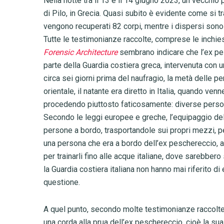
Nella notte tra il 13 e il 14 giugno 2023, un vecchi
di Pilo, in Grecia. Quasi subito è evidente come si t
vengono recuperati 82 corpi, mentre i dispersi sono
Tutte le testimonianze raccolte, comprese le inchiest
Forensic Architecture
sembrano indicare che l’ex pe
parte della Guardia costiera greca, intervenuta con 
circa sei giorni prima del naufragio, la metà delle p
orientale, il natante era diretto in Italia, quando ve
procedendo piuttosto faticosamente: diverse person
Secondo le leggi europee e greche, l’equipaggio del
persone a bordo, trasportandole sui propri mezzi, p
una persona che era a bordo dell’ex peschereccio, 
per trainarli fino alle acque italiane, dove sarebbero 
la Guardia costiera italiana non hanno mai riferito d
questione.
A quel punto, secondo molte testimonianze raccolte,
una corda alla prua dell’ex peschereccio, cioè la sua