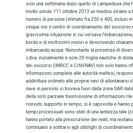
solo una settimana dopo quello di Lampedusa che ha
molto simile: l’11 ottobre 2013 un medico siriano a b
numero di persone (stimato fra 250 e 400, inclusi mo
cinque ore il centro di coordinamento del soccorso 
gravissima situazione in cui versava l’imbarcazione,
bordo e di moltissimi minori e descrivendo chiarame
imbarcando acqua. Nonostante la presenza di diverse n
Libra
, inizialmente a sole 20 miglia nautiche di dist
dei soccorsi (IMRCC e CINVNAV) non solo hanno rifi
informazioni complete alle autorità maltesi, respons
addirittura ordinato alle proprie navi di allontanarsi 
nave in pericolo si trovava fuori dalla zona SAR itali
della solo parziale trasmissione di informazioni rile
ricevuto supporto in tempo, si è capovolta e hanno 
tempi processuali sono stati di una lentezza tale (
hanno portato alla prescrizione dei reati, ma restano
continuano a sottrarsi agli obblighi di coordinament