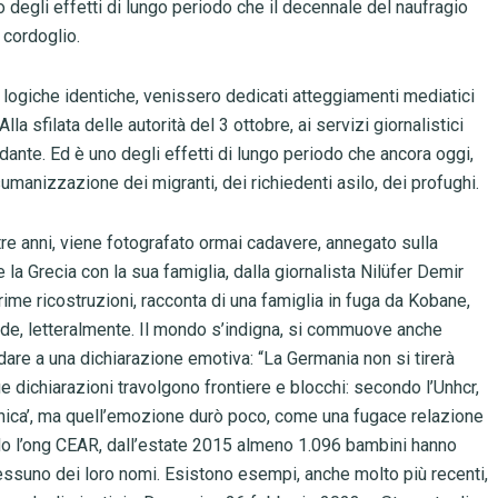
 degli effetti di lungo periodo che il decennale del naufragio
 cordoglio.
i logiche identiche, venissero dedicati atteggiamenti mediatici
la sfilata delle autorità del 3 ottobre, ai servizi giornalistici
dante. Ed è uno degli effetti di lungo periodo che ancora oggi,
sumanizzazione dei migranti, dei richiedenti asilo, dei profughi.
re anni, viene fotografato ormai cadavere, annegato sulla
 la Grecia con la sua famiglia, dalla giornalista Nilüfer Demir
rime ricostruzioni, racconta di una famiglia in fuga da Kobane,
lode, letteralmente. Il mondo s’indigna, si commuove anche
dare a una dichiarazione emotiva: “La Germania non si tirerà
e dichiarazioni travolgono frontiere e blocchi: secondo l’Unhcr,
anica’, ma quell’emozione durò poco, come una fugace relazione
ndo l’ong CEAR, dall’estate 2015 almeno 1.096 bambini hanno
essuno dei loro nomi. Esistono esempi, anche molto più recenti,