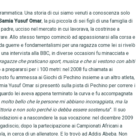
 drammatica. Una storia di cui siamo venuti a conoscenza solo
Samia Yusuf Omar
, la più piccola di sei figli di una famiglia di
padre, ucciso nel mercato in cui lavorava, la costrinse a
orare. Allo stesso tempo cominciò ad appassionarsi alla corsa e
da guerre e fondamentalismi per una ragazza come lei si rivelò
n una intervista alla BBC, in diverse occasioni fu minacciata e
 ragazze che praticano sport, musica e che si vestono con abiti
 a prepararsi per i 100 metri: nel 2008 fu chiamata ai
esto fu ammessa ai Giochi di Pechino insieme a un altro atleta,
ia Yusuf Omar si presentò sulla pista di Pechino per correre i
raguardo lei aveva appena terminato la curva e fu accompagnata
o molto bello che le persone mi abbiano incoraggiata, ma la
ittoria e non solo perché io debba essere sostenuta
”. Il suo
ntimidazioni e a nascondere la sua vocazione: nel dicembre 2009
ogadiscio; dopo la partecipazione ai Campionati Africani a
ola, in cerca di un allenatore. E lo trovò ad Addis Abeba. Non