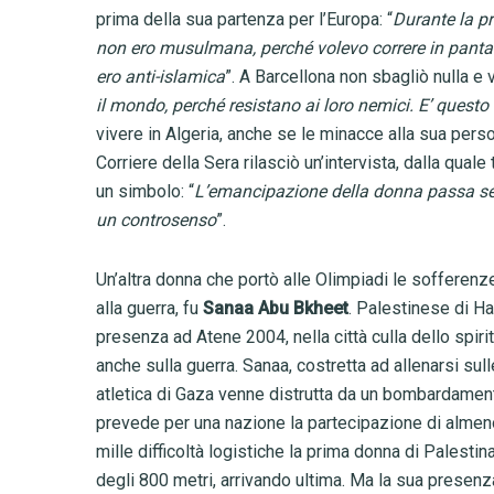
prima della sua partenza per l’Europa: “
Durante la p
non ero musulmana, perché volevo correre in panta
ero anti-islamica
”. A Barcellona non sbagliò nulla e 
il mondo, perché resistano ai loro nemici. E’ questo
vivere in Algeria, anche se le minacce alla sua per
Corriere della Sera rilasciò un’intervista, dalla qua
un simbolo: “
L’emancipazione della donna passa semp
un controsenso
”.
Un’altra donna che portò alle Olimpiadi le sofferenz
alla guerra, fu
Sanaa Abu Bkheet
. Palestinese di Ha
presenza ad Atene 2004, nella città culla dello spir
anche sulla guerra. Sanaa, costretta ad allenarsi sull
atletica di Gaza venne distrutta da un bombardamento
prevede per una nazione la partecipazione di almeno
mille difficoltà logistiche la prima donna di Palestin
degli 800 metri, arrivando ultima. Ma la sua presenza 