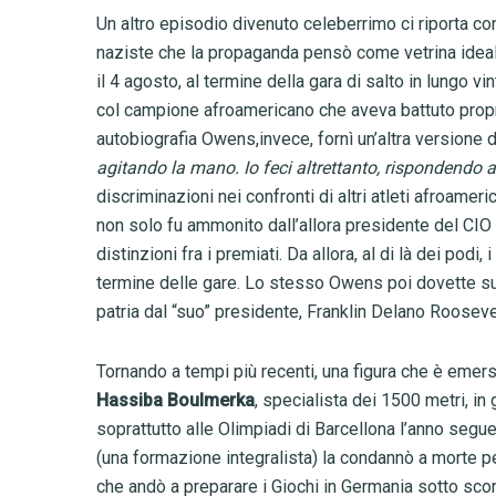
Un altro episodio divenuto celeberrimo ci riporta co
naziste che la propaganda pensò come vetrina ideale
il 4 agosto, al termine della gara di salto in lungo vi
col campione afroamericano che aveva battuto propri
autobiografia Owens,invece, fornì un’altra versione d
agitando la mano. Io feci altrettanto, rispondendo a
discriminazioni nei confronti di altri atleti afroameri
non solo fu ammonito dall’allora presidente del CIO H
distinzioni fra i premiati. Da allora, al di là dei podi
termine delle gare. Lo stesso Owens poi dovette su
patria dal “suo” presidente, Franklin Delano Rooseve
Tornando a tempi più recenti, una figura che è emersa
Hassiba Boulmerka
, specialista dei 1500 metri, in
soprattutto alle Olimpiadi di Barcellona l’anno seg
(una formazione integralista) la condannò a morte pe
che andò a preparare i Giochi in Germania sotto scorta