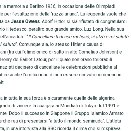
n la memoria a Berlino 1936, in occasione delle Olimpiadi
 per l’esaltazione della “razza ariana”. La leggenda vuole che
nta da
Jesse Owens
, Adolf Hitler si sia rifiutato di congratularsi
o il tedesco, peraltro suo grande amico, Luz Long. Nella sua
ell’accaduto: “
Il Cancelliere tedesco mi fissò, si alzò e mi salutò
l saluto
”. Comunque sia, lo stesso Hitler a causa di
cani (tra cui l’olimpionico di salto in alto Cornelius Johnson) e
enry de Baillet Latour, per il quale non erano tollerabili
, i nazisti decisero di cancellare le celebrazioni pubbliche al
bire anche l’umiliazione di non essere ricevuto nemmeno in
lt.
 in tutta la sua forza è sicuramente quella della algerina
 grado di vincere la sua gara ai Mondiali di Tokyo del 1991 e
uente. Dopo il successo in Giappone il Gruppo Islamico Armato
rché rea di presentarsi “a tutto il mondo seminuda”. L’atleta
, in una intervista alla BBC ricorda il clima che si respirava