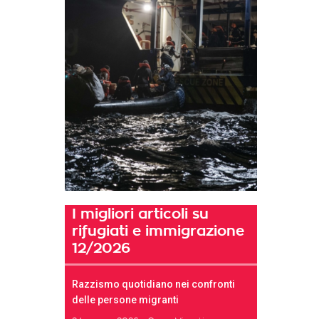
I migliori articoli su
rifugiati e immigrazione
12/2026
Razzismo quotidiano nei confronti
delle persone migranti
t