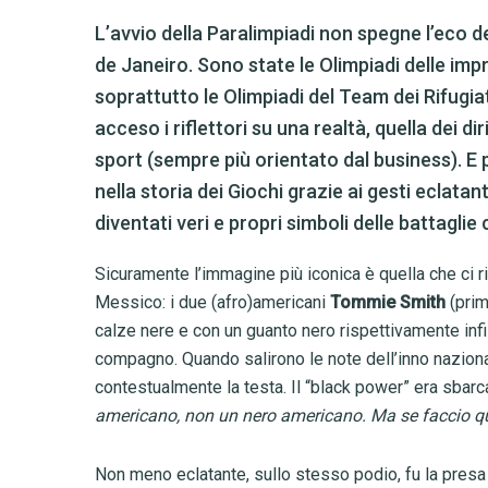
L’avvio della Paralimpiadi non spegne l’eco d
de Janeiro. Sono state le Olimpiadi delle imp
soprattutto le Olimpiadi del Team dei Rifugi
acceso i riflettori su una realtà, quella dei 
sport (sempre più orientato dal business). E p
nella storia dei Giochi grazie ai gesti eclatant
diventati veri e propri simboli delle battagl
Sicuramente l’immagine più iconica è quella che ci ri
Messico: i due (afro)americani
Tommie Smith
(pri
calze nere e con un guanto nero rispettivamente infil
compagno. Quando salirono le note dell’inno nazion
contestualmente la testa. Il “black power” era sbarca
americano, non un nero americano. Ma se faccio qu
Non meno eclatante, sullo stesso podio, fu la presa 