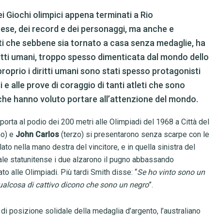
ei Giochi olimpici appena terminati a Rio
rese, dei record e dei personaggi, ma anche e
ati che sebbene sia tornato a casa senza medaglie, ha
diritti umani, troppo spesso dimenticata dal mondo dello
roprio i diritti umani sono stati spesso protagonisti
i e alle prove di coraggio di tanti atleti che sono
ie che hanno voluto portare all’attenzione del mondo.
porta al podio dei 200 metri alle Olimpiadi del 1968 a Città del
mo) e
John Carlos
(terzo) si presentarono senza scarpe con le
ato nella mano destra del vincitore, e in quella sinistra del
ale statunitense i due alzarono il pugno abbassando
to alle Olimpiadi. Più tardi Smith disse: “
Se ho vinto sono un
alcosa di cattivo dicono che sono un negro
”.
di posizione solidale della medaglia d’argento, l’australiano