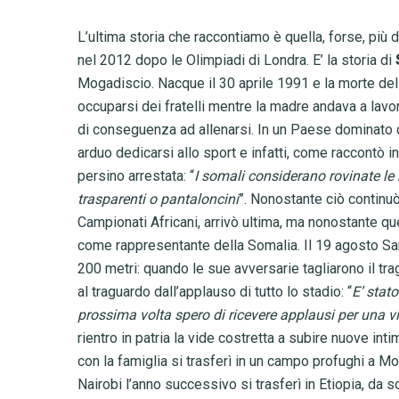
L’ultima storia che raccontiamo è quella, forse, più
nel 2012 dopo le Olimpiadi di Londra. E’ la storia di
Mogadiscio. Nacque il 30 aprile 1991 e la morte del 
occuparsi dei fratelli mentre la madre andava a lav
di conseguenza ad allenarsi. In un Paese dominato 
arduo dedicarsi allo sport e infatti, come raccontò i
persino arrestata: “
I somali considerano rovinate le
trasparenti o pantaloncini
”. Nonostante ciò continuò
Campionati Africani, arrivò ultima, ma nonostante qu
come rappresentante della Somalia. Il 19 agosto Sam
200 metri: quando le sue avversarie tagliarono il t
al traguardo dall’applauso di tutto lo stadio: “
E’ stat
prossima volta spero di ricevere applausi per una v
rientro in patria la vide costretta a subire nuove i
con la famiglia si trasferì in un campo profughi a M
Nairobi l’anno successivo si trasferì in Etiopia, da s