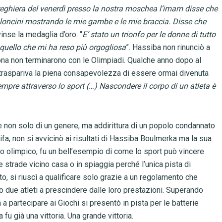
reghiera del venerdì presso la nostra moschea l’imam disse che
loncini mostrando le mie gambe e le mie braccia. Disse che
vinse la medaglia d’oro: “
E’ stato un trionfo per le donne di tutto
 quello che mi ha reso più orgogliosa
”. Hassiba non rinunciò a
sona non terminarono con le Olimpiadi. Qualche anno dopo al
le traspariva la piena consapevolezza di essere ormai divenuta
re attraverso lo sport (…) Nascondere il corpo di un atleta è
e non solo di un genere, ma addirittura di un popolo condannato
ifa, non si avvicinò ai risultati di Hassiba Boulmerka ma la sua
ito olimpico, fu un bell’esempio di come lo sport può vincere
e strade vicino casa o in spiaggia perché l’unica pista di
, si riuscì a qualificare solo grazie a un regolamento che
 due atleti a prescindere dalle loro prestazioni. Superando
a a partecipare ai Giochi si presentò in pista per le batterie
fu già una vittoria. Una grande vittoria.