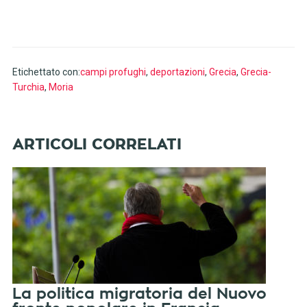
Etichettato con:
campi profughi
,
deportazioni
,
Grecia
,
Grecia-
Turchia
,
Moria
La politica migratoria del Nuovo