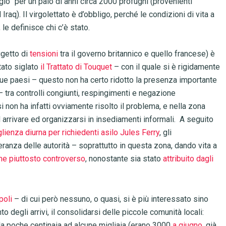
fugio” per un paio di anni circa 2000 profughi (provenienti
aq). Il virgolettato è d’obbligo, perché le condizioni di vita a
, le definisce chi c’è stato.
ggetto di
tensioni
tra il governo britannico e quello francese) è
tato siglato
il Trattato di Touquet
– con il quale si è rigidamente
 due paesi – questo non ha certo ridotto la presenza importante
 tra controlli congiunti, respingimenti e negazione
 non ha infatti ovviamente risolto il problema, e nella zona
d arrivare ed organizzarsi in insediamenti informali.
A seguito
lienza diurna per richiedenti asilo Jules Ferry
, gli
eranza delle autorità – soprattutto in questa zona, dando vita a
e piuttosto controverso
, nonostante sia stato
attribuito dagli
poli
– di cui però nessuno, o quasi, si è più interessato sino
nto degli arrivi, il consolidarsi delle piccole comunità locali:
 da poche centinaia ad alcune migliaia (erano 3000
a giugno
, già