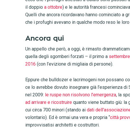
il doppio
a ottobre
) e le autorità francesi cominciava
Quelli che ancora ricordavano hanno cominciato a gri
che i profughi avevano in qualche modo reso le loro p
Ancora qui
Un appello che però, a oggi, è rimasto drammaticament
quella degli sgomberi forzati – il primo a
settembre
2016
(con l’evizione di migliaia di persone).
Eppure che bulldozer e lacrimogeni non possano cos
ce lo avrebbe dovuto insegnare già l’esperienza di
nel 2009:
le ruspe non risolvono l’emergenza
, la sp
ad arrivare e ricostruire
quanto viene buttato giù: la g
cui circa 700 minori (stando ai
dati dell’associazio
volontario). Ed è ormai una vera e propria “
città prov
improvvisatisi architetti e costruttori.