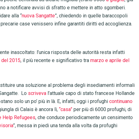
no a notificare avvisi di sfratto e mettere in atto sgomberi.
dare alla “
nuova Sangatte
”, chiedendo in quelle baraccopoli
recarie case venissero infine garantiti diritti ed accoglienza.
e inascoltato: l’unica risposta delle autorità resta infatti
 del 2015
, il più recente e significativo tra
marzo e aprile del
tituire una soluzione al problema degli insediamenti informali
 Sangatte.
Lo
scriveva
l’attuale capo di stato francese Hollande
ostano solo un po’ più in là. E, infatti, oggi i profughi
continuano
iungla di Calais è ancora lì,
“casa”
per più di 6000 profughi, di
ne Help Refugees
, che conduce periodicamente un censimento
visoria
”, messa in piedi una tenda alla volta da profughi