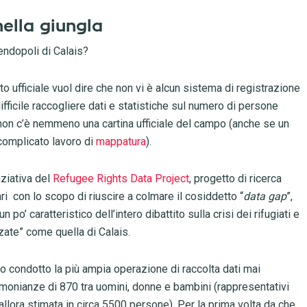
nella giungla
endopoli di Calais?
o ufficiale vuol dire che non vi è alcun sistema di registrazione
ifficile raccogliere dati e statistiche sul numero di persone
, non c’è nemmeno una cartina ufficiale del campo (anche se un
 complicato lavoro di
mappatura
).
iziativa del
Refugee Rights Data Project
, progetto di ricerca
ri con lo scopo di riuscire a colmare il cosiddetto “
data gap
”,
n po’ caratteristico dell’intero dibattito sulla crisi dei rifugiati e
zate” come quella di Calais.
no condotto la più ampia operazione di raccolta dati mai
imonianze di 870 tra uomini, donne e bambini (rappresentativi
llora stimata in circa 5500 persone). Per la prima volta da che