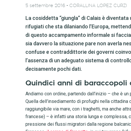
-
5 settembre 2016
CORALLINA LOPEZ CURZI
La cosiddetta “giungla” di Calais è diventata u
rifugiati che sta dilaniando l’Europa, metten
di questo accampamento informale si faccia u
sia davvero la situazione pare non averla n
confuse e contraddittorie dei governi coinvol
l’assenza di un adeguato sistema di controll
decisamente pochi dati.
Quindici anni di baraccopoli 
Andiamo con ordine, partendo dall’inizio – che è un 
Quella dell’insediamento di profughi nella cittadina
raggiungibile via mare, con i traghetti, ma anche attra
francese) – è infatti una storia lunga e complessa, ch
pressione dei flussi migratori dalla regione balcanic