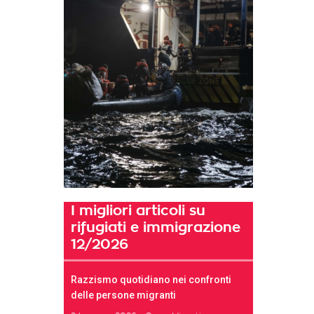
I migliori articoli su
rifugiati e immigrazione
12/2026
Razzismo quotidiano nei confronti
delle persone migranti