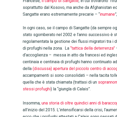
Francese,
il campo di Sangatte
, in cui trovarono “ri
soprattutto dal Kosovo, ma anche da Afghanistan ed Ir
Sangatte erano estremamente precarie – “
inumane
”
In ogni caso, se il campo di Sangatte (da sempre o
stato sgomberato nel 2002 e l’anno successivo è s
regolamentata la gestione dei flussi migratori tra i
di profughi nella zona.
La
“tattica della deterrenza”
–
d’accoglienza – messa in atto da francesi ed inglesi
centinaia e centinaia di profughi hanno continuato a
della
(discussa) apertura del piccolo centro di accog
accampamenti si sono consolidati – nella tacita toll
quella che è stata chiamata (trattasi di un
soprannom
stessi profughi
) la “giungla di Calais”.
Insomma,
una storia di oltre quindici anni di baracco
all’inizio del 2015. L’intensificarsi della crisi, l’aume
ecco che i profughi attestati a Calais sono passati