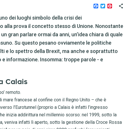
Facebook
Twitter
Pinteres
no dei luoghi simbolo della crisi dei
do alla prova il concetto stesso di Unione. Nonostante
n gran parlare ormai da anni, un’idea chiara di quale
essuno. Su questo pesano ovviamente le politiche
ti e lo spettro della Brexit, ma anche e soprattutto
o e informazione. Insomma: troppe parole - e
a Calais
po’ remoto.
 di mare francese al confine con il Regno Unito – che è
verso l’Eurotunnel (proprio a Calais è infatti l’ingresso
e inizia addirittura nel millennio scorso: nel 1999, sotto la
a, veniva infatti lì aperto, sotto la gestione della Croce Rossa