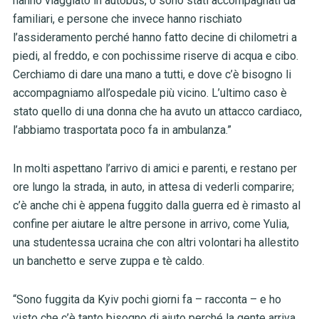
hanno viaggiato in autobus, o sono stati accompagnati da
familiari, e persone che invece hanno rischiato
l’assideramento perché hanno fatto decine di chilometri a
piedi, al freddo, e con pochissime riserve di acqua e cibo.
Cerchiamo di dare una mano a tutti, e dove c’è bisogno li
accompagniamo all’ospedale più vicino. L’ultimo caso è
stato quello di una donna che ha avuto un attacco cardiaco,
l’abbiamo trasportata poco fa in ambulanza.”
In molti aspettano l’arrivo di amici e parenti, e restano per
ore lungo la strada, in auto, in attesa di vederli comparire;
c’è anche chi è appena fuggito dalla guerra ed è rimasto al
confine per aiutare le altre persone in arrivo, come Yulia,
una studentessa ucraina che con altri volontari ha allestito
un banchetto e serve zuppa e tè caldo.
“Sono fuggita da Kyiv pochi giorni fa – racconta – e ho
visto che c’è tanto bisogno di aiuto perché la gente arriva