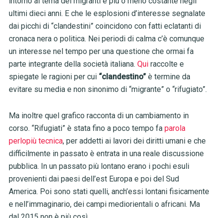
intorno al tema dei migranti è più o meno costante negli
ultimi dieci anni. E che le esplosioni d’interesse segnalate
dai picchi di “clandestini” coincidono con fatti eclatanti di
cronaca nera o politica. Nei periodi di calma c’è comunque
un interesse nel tempo per una questione che ormai fa
parte integrante della società italiana.
Qui
raccolte e
spiegate le ragioni per cui
“clandestino”
è termine da
evitare su media e non sinonimo di “migrante” o “rifugiato”.
Ma inoltre quel grafico racconta di un cambiamento in
corso. “Rifugiati” è stata fino a poco tempo fa
parola
perlopiù tecnica
, per addetti ai lavori dei diritti umani e che
difficilmente in passato è entrata in una reale discussione
pubblica. In un passato più lontano erano i pochi esuli
provenienti dai paesi dell’est Europa e poi del Sud
America. Poi sono stati quelli, anch’essi lontani fisicamente
e nell’immaginario, dei campi mediorientali o africani. Ma
dal 2015 non è più così.