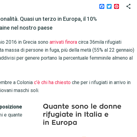
Facebook
Twitter
Pinteres
onalità. Quasi un terzo in Europa, il 10%
ucraine nel nostro paese
naio 2016 in Grecia sono
arrivati finora
circa 36mila rifugiati
a massa di persone in fuga, più della metà (55% al 22 gennaio)
ddivisi per genere portano la percentuale femminile almeno al
cembre a Colonia
c’è chi ha chiesto
che per i rifugiati in arrivo in
giovani maschi soli.
posizione
ni e quante