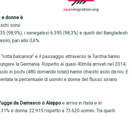
ni e donne è
maschi sono
435 (98,9%), i senegalesi 6.395 (98,3%) e quelli del Bangladesh
silo, pari allo 0,6%.
 “rotta balcanica” e il passaggio attraverso la Turchia hanno
iungere la Germania. Rispetto ai quasi 40mila arrivati nel 2014,
solo in pochi (480 domande totali) hanno chiesto asilo da noi. E
entata la percentuale di uomini e donne del flusso siriano
i fugge da Damasco o Aleppo
e arriva in Italia e in
il 31% è donna: 22.915 rispetto a 73.620 uomini. Tra quelli