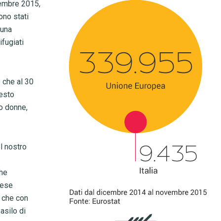
vembre 2015,
ono stati
 una
ifugiati
o che al 30
esto
o donne,
l nostro
che
aese
e che con
asilo di