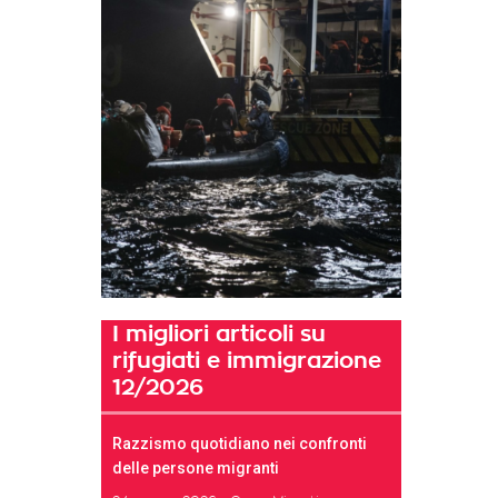
I migliori articoli su
rifugiati e immigrazione
12/2026
Razzismo quotidiano nei confronti
delle persone migranti