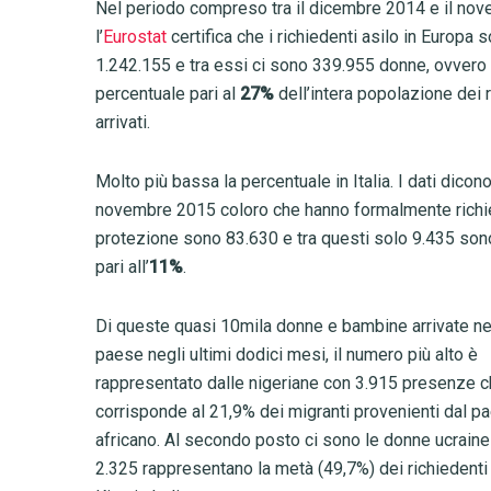
Nel periodo compreso tra il dicembre 2014 e il no
l’
Eurostat
certifica che i richiedenti asilo in Europa s
1.242.155 e tra essi ci sono 339.955 donne, ovvero
percentuale pari al
27%
dell’intera popolazione dei r
arrivati.
Molto più bassa la percentuale in Italia. I dati dicon
novembre 2015 coloro che hanno formalmente richi
protezione sono 83.630 e tra questi solo 9.435 son
pari all’
11%
.
Di queste quasi 10mila donne e bambine arrivate ne
paese negli ultimi dodici mesi, il numero più alto è
rappresentato dalle nigeriane con 3.915 presenze 
corrisponde al 21,9% dei migranti provenienti dal p
africano. Al secondo posto ci sono le donne ucrain
2.325 rappresentano la metà (49,7%) dei richiedenti 