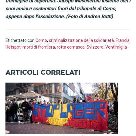
Immagine di copertina: Jacopo Mascheroni insieme con i
suoi amici e sostenitori fuori dal tribunale di Como,
appena dopo l’assoluzione. (Foto di Andrea Butti)
Etichettato con:
Como
,
criminalizzazione della solidarietà
,
Francia
,
Hotspot
,
morti di frontiera
,
rotta comasca
,
Svizzera
,
Ventimiglia