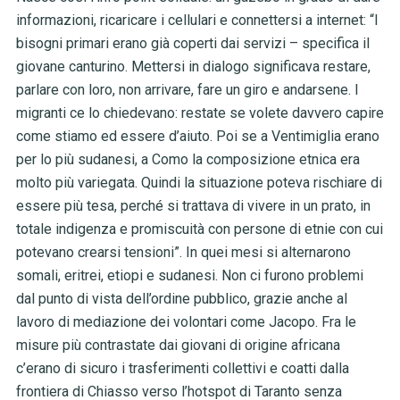
informazioni, ricaricare i cellulari e connettersi a internet: “I
bisogni primari erano già coperti dai servizi – specifica il
giovane canturino. Mettersi in dialogo significava restare,
parlare con loro, non arrivare, fare un giro e andarsene. I
migranti ce lo chiedevano: restate se volete davvero capire
come stiamo ed essere d’aiuto. Poi se a Ventimiglia erano
per lo più sudanesi, a Como la composizione etnica era
molto più variegata. Quindi la situazione poteva rischiare di
essere più tesa, perché si trattava di vivere in un prato, in
totale indigenza e promiscuità con persone di etnie con cui
potevano crearsi tensioni”. In quei mesi si alternarono
somali, eritrei, etiopi e sudanesi. Non ci furono problemi
dal punto di vista dell’ordine pubblico, grazie anche al
lavoro di mediazione dei volontari come Jacopo. Fra le
misure più contrastate dai giovani di origine africana
c’erano di sicuro i trasferimenti collettivi e coatti dalla
frontiera di Chiasso verso l’hotspot di Taranto senza