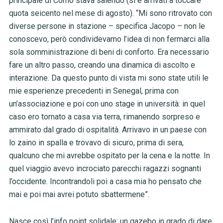
principale di Como stava salendo (si è arrivati a toccare
quota seicento nel mese di agosto). “Mi sono ritrovato con
diverse persone in stazione – specifica Jacopo – non le
conoscevo, però condividevamo l’idea di non fermarci alla
sola somministrazione di beni di conforto. Era necessario
fare un altro passo, creando una dinamica di ascolto e
interazione. Da questo punto di vista mi sono state utili le
mie esperienze precedenti in Senegal, prima con
un’associazione e poi con uno stage in università: in quel
caso ero tornato a casa via terra, rimanendo sorpreso e
ammirato dal grado di ospitalità. Arrivavo in un paese con
lo zaino in spalla e trovavo di sicuro, prima di sera,
qualcuno che mi avrebbe ospitato per la cena e la notte. In
quel viaggio avevo incrociato parecchi ragazzi sognanti
l’occidente. Incontrandoli poi a casa mia ho pensato che
mai e poi mai avrei potuto sbattermene”.
Nasce così l’info point solidale: un gazebo in grado di dare