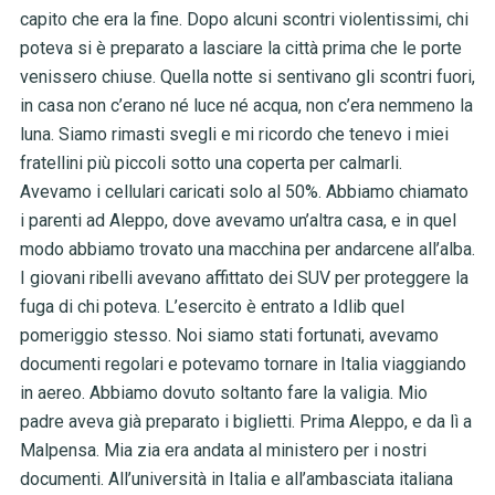
capito che era la fine. Dopo alcuni scontri violentissimi, chi
poteva si è preparato a lasciare la città prima che le porte
venissero chiuse. Quella notte si sentivano gli scontri fuori,
in casa non c’erano né luce né acqua, non c’era nemmeno la
luna. Siamo rimasti svegli e mi ricordo che tenevo i miei
fratellini più piccoli sotto una coperta per calmarli.
Avevamo i cellulari caricati solo al 50%. Abbiamo chiamato
i parenti ad Aleppo, dove avevamo un’altra casa, e in quel
modo abbiamo trovato una macchina per andarcene all’alba.
I giovani ribelli avevano affittato dei SUV per proteggere la
fuga di chi poteva. L’esercito è entrato a Idlib quel
pomeriggio stesso. Noi siamo stati fortunati, avevamo
documenti regolari e potevamo tornare in Italia viaggiando
in aereo. Abbiamo dovuto soltanto fare la valigia. Mio
padre aveva già preparato i biglietti. Prima Aleppo, e da lì a
Malpensa. Mia zia era andata al ministero per i nostri
documenti. All’università in Italia e all’ambasciata italiana