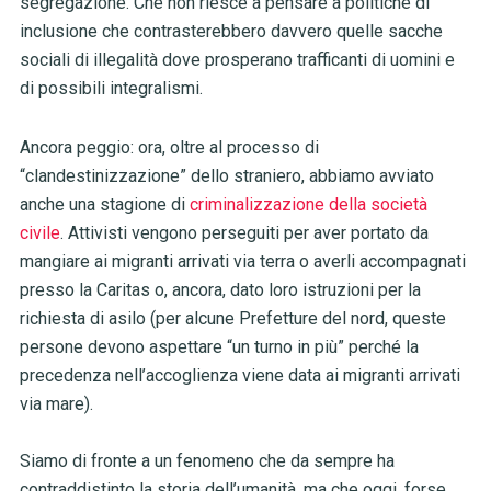
segregazione. Che non riesce a pensare a politiche di
inclusione che contrasterebbero davvero quelle sacche
sociali di illegalità dove prosperano trafficanti di uomini e
di possibili integralismi.
Ancora peggio: ora, oltre al processo di
“clandestinizzazione” dello straniero, abbiamo avviato
anche una stagione di
criminalizzazione della società
civile
.
Attivisti vengono perseguiti per aver portato da
mangiare ai migranti arrivati via terra o averli accompagnati
presso la Caritas o, ancora, dato loro istruzioni per la
richiesta di asilo (per alcune Prefetture del nord, queste
persone devono aspettare “un turno in più” perché la
precedenza nell’accoglienza viene data ai migranti arrivati
via mare).
Siamo di fronte a un fenomeno che da sempre ha
contraddistinto la storia dell’umanità, ma che oggi, forse