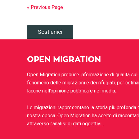
« Previous Page
Sostienici
OPEN MIGRATION
Open Migration produce informazione di qualità sul
fenomeno delle migrazioni e dei rifugiati, per colma
lacune nell’opinione pubblica e nei media.
Le migrazioni rappresentano la storia più profonda 
nostra epoca. Open Migration ha scelto di raccontar
attraverso l’analisi di dati oggettivi.