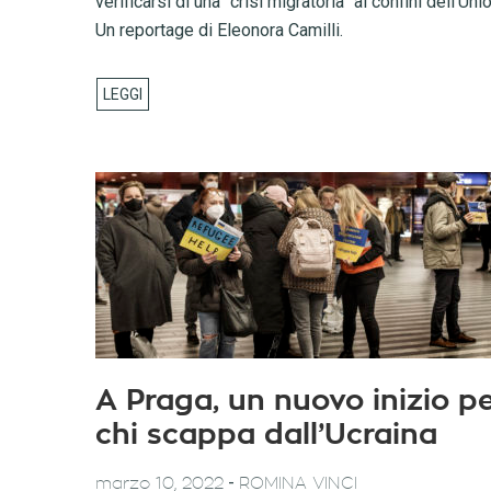
verificarsi di una “crisi migratoria” ai confini dell’Uni
Un reportage di Eleonora Camilli.
A Praga, un nuovo inizio p
chi scappa dall’Ucraina
-
marzo 10, 2022
ROMINA VINCI