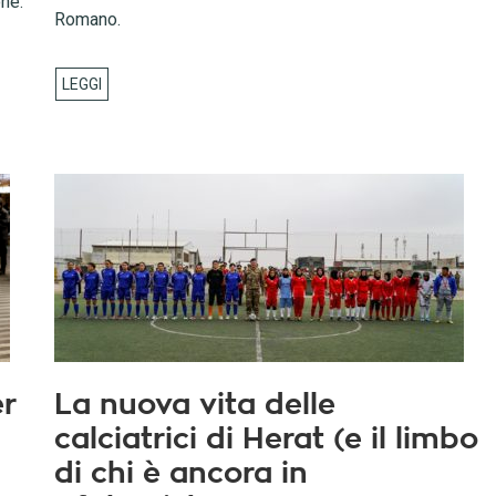
one.
Romano.
er
La nuova vita delle
calciatrici di Herat (e il limbo
di chi è ancora in