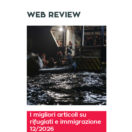
WEB REVIEW
I migliori articoli su
rifugiati e immigrazione
12/2026