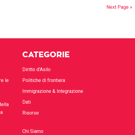
Next Page »
CATEGORIE
Diritto d’Asilo
re le
Politiche di frontiera
Immigrazione & Integrazione
Dati
della
la
Risorse
Chi Siamo