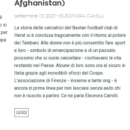
Afghanistan)
-
settembre 13, 2021
ELEONORA CAMILLI
li
o si
La storia delle calciatrici del Bastan football club di
 per
Herat si è conclusa tragicamente con il ritorno al potere
appa
dei Talebani. Alle donne non è più consentito fare sport
e loro - simbolo di emancipazione e di un passato
prossimo che si vuole cancellare - rischiavano la vita
restando nel Paese. Alcune di loro sono ora al sicuro in
Italia grazie agli incredibili sforzi del Cospe.
L'associazione di Firenze - insieme a tante ong - è
ancora in prima linea per non lasciare senza aiuto chi
non è riuscito a partire. Ce ne parla Eleonora Camilli.