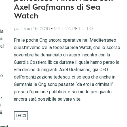
Axel Grafmanns di Sea
Watch
-
gennaio 18, 2018
MARINA PETRILLO
la
di
Fra le poche Ong ancora operative nel Mediterraneo
al
quest’inverno c’è la tedesca Sea Watch, che lo scorso
novembre ha denunciato un aspro incontro con la
Guardia Costiera libica durante il quale hanno perso la
vita decine di migranti. Axel Grafmanns, già CEO
no
dell’organizzazione tedesca, ci spiega che anche in
e
Germania le Ong sono passate “da eroi a criminali”
presso l’opinione pubblica, e si chiede per quanto
e.
ancora sarà possibile salvare vite.
e
’8