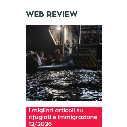
WEB REVIEW
I migliori articoli su
rifugiati e immigrazione
12/2026