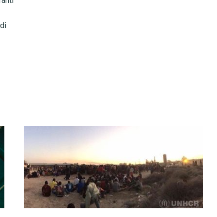
ranti
 di