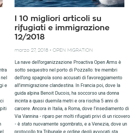
I 10 migliori articoli su
rifugiati e immigrazione
12/2018
-
marzo 27, 2018
OPEN MIGRATION
La nave dell’organizzazione Proactiva Open Arms è
ntra
sotto sequestro nel porto di Pozzallo: tre membri
 nel
dell’ong spagnola sono accusati di favoreggiamento
gi e
all’immigrazione clandestina. In Francia poi, dove la
guida alpina Benoit Ducois, ha soccorso una donna
ci
incinta a quasi duemila metri e ora rischia 5 anni di
piti
carcere. Ancora in Italia, a Roma, dove l’insediamento di
Via Vannina - riparo per molti rifugiati privi di un ricovero
n
- è stato nuovamente sgombrato, e a Venezia, dove un
el
protocollo tra Tribunale e ordine degli avvocati sta