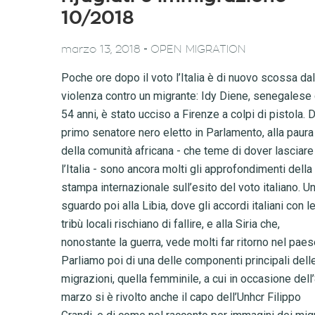
10/2018
-
marzo 13, 2018
OPEN MIGRATION
Poche ore dopo il voto l’Italia è di nuovo scossa dal
violenza contro un migrante: Idy Diene, senegalese 
54 anni, è stato ucciso a Firenze a colpi di pistola. D
primo senatore nero eletto in Parlamento, alla paura
della comunità africana - che teme di dover lasciare
l’Italia - sono ancora molti gli approfondimenti della
stampa internazionale sull’esito del voto italiano. U
sguardo poi alla Libia, dove gli accordi italiani con l
tribù locali rischiano di fallire, e alla Siria che,
nonostante la guerra, vede molti far ritorno nel paes
Parliamo poi di una delle componenti principali dell
migrazioni, quella femminile, a cui in occasione dell
marzo si è rivolto anche il capo dell’Unhcr Filippo