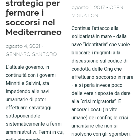
strategia per
-
agosto 1, 2017
OPEN
fermare i
MIGRATION
soccorsi nel
Continua l’attacco alla
Mediterraneo
solidarietà in mare - dalla
nave “identitaria” che vuole
-
agosto 4, 2021
bloccare i migranti alla
GENNARO SANTORO
discussione sul codice di
L’attuale governo, in
condotta delle Ong che
continuità con i governi
effettuano soccorso in mare
Minniti e Salvini, sta
- e si parla invece poco
impedendo alle navi
delle vere risposte da dare
umanitarie di poter
alla “crisi migratoria”. E
effettuare salvataggi
ancora: i costi (in vite
sottoponendole
umane) dei confini; le crisi
sistematicamente a fermi
umanitarie che non si
amministrativi. Fermi in cui,
risolvono con gli sgomberi,