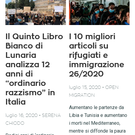
Il Quinto Libro
I 10 migliori
Bianco di
articoli su
Lunaria
rifugiati e
analizza 12
immigrazione
anni di
26/2020
“ordinario
-
luglio 15, 2020
OPEN
razzismo” in
MIGRATION
Italia
Aumentano le partenze da
-
Libia e Tunisia e aumentano
luglio 16, 2020
SERENA
i morti nel Mediterraneo,
CHIODO
mentre si diffonde la paura