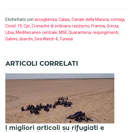
Etichettato con:
accoglienza
,
Calais
,
Canale della Manica
,
contagi
,
Covid-19
,
Cpr
,
Cronache di ordinario razzismo
,
Francia
,
Grecia
,
Libia
,
Mediterraneo centrale
,
MSF
,
Quarantena
,
respingimenti
,
Salvini
,
sbarchi
,
Sea Watch 4
,
Tunisia
I migliori articoli su rifugiati e