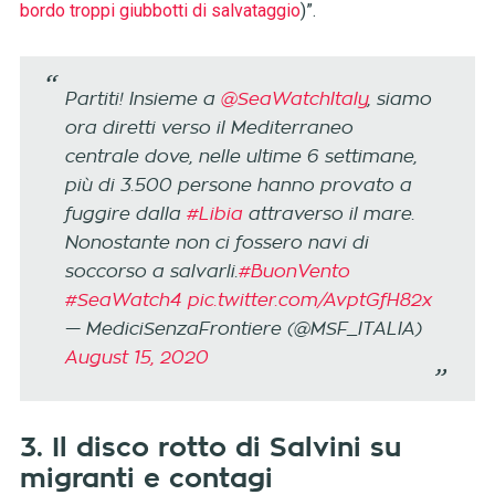
bordo troppi giubbotti di salvataggio
)”.
Partiti! Insieme a
@SeaWatchItaly
, siamo
ora diretti verso il Mediterraneo
centrale dove, nelle ultime 6 settimane,
più di 3.500 persone hanno provato a
fuggire dalla
#Libia
attraverso il mare.
Nonostante non ci fossero navi di
soccorso a salvarli.
#BuonVento
#SeaWatch4
pic.twitter.com/AvptGfH82x
— MediciSenzaFrontiere (@MSF_ITALIA)
August 15, 2020
3. Il disco rotto di Salvini su
migranti e contagi