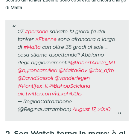
di Malta.
27
#persone
salvate 12 giorni fa dal
tanker
#Etienne
sono all’ancora a largo
di
#Malta
con oltre 38 gradi al sole …
cosa stiamo aspettando? Abbiamo
degli aggiornamenti?
@RobertAbela_MT
@byroncamilleri
@MaltaGov
@rbx_afm
@DavidSassoli
@vonderleyen
@Pontifex_it
@BishopScicluna
pic.twitter.com/kLxuhjUDis
— ReginaCatrambone
(@ReginaCatrambon)
August 17, 2020
2. Sea Watch torna in mare: è al