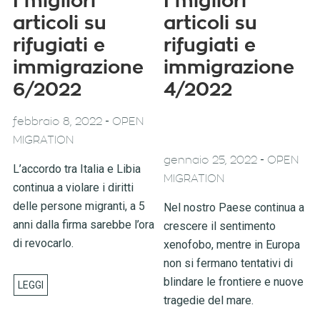
I migliori
I migliori
articoli su
articoli su
rifugiati e
rifugiati e
immigrazione
immigrazione
6/2022
4/2022
-
febbraio 8, 2022
OPEN
MIGRATION
-
gennaio 25, 2022
OPEN
L’accordo tra Italia e Libia
MIGRATION
continua a violare i diritti
delle persone migranti, a 5
Nel nostro Paese continua a
anni dalla firma sarebbe l’ora
crescere il sentimento
di revocarlo.
xenofobo, mentre in Europa
non si fermano tentativi di
blindare le frontiere e nuove
tragedie del mare.