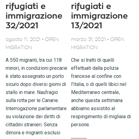
rifugiati e
rifugiati e
immigrazione
immigrazione
32/2021
13/2021
-
-
agosto 11, 2021
OPEN
marzo 31, 2021
OPEN
MIGRATION
MIGRATION
A 550 migranti, tra cui 118
Che si tratti di quelli
minori, in condizioni precarie
effettuati dalla polizia
è stato assegnato un porto
francese al confine con
sicuro dopo diversi giorni di
l’Italia, o di quelli libici nel
stallo in mare. Naufragio
Mediterraneo centrale,
sulla rotta per le Canarie.
anche questa settimana
Interrogazione parlamentare
abbiamo assistito al
su violazione dei diritti di
respingimento di migliaia di
cittadini stranieri. Senza
persone.
dimora e migranti esclusi