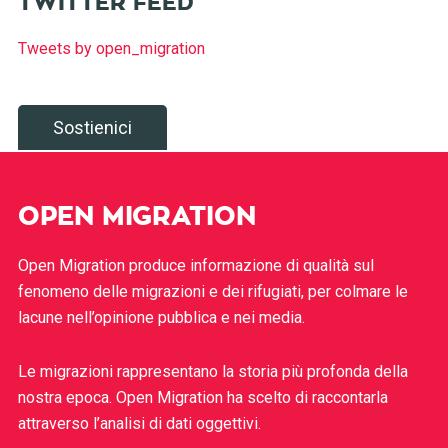
TWITTER FEED
Tweets by open_migration
Sostienici
OPEN MIGRATION
Open Migration produce informazione di qualità sul
fenomeno delle migrazioni e dei rifugiati, per colmare le
lacune nell’opinione pubblica e nei media.
Le migrazioni rappresentano la storia più profonda della
nostra epoca. Open Migration ha scelto di raccontarla
attraverso l’analisi di dati oggettivi.