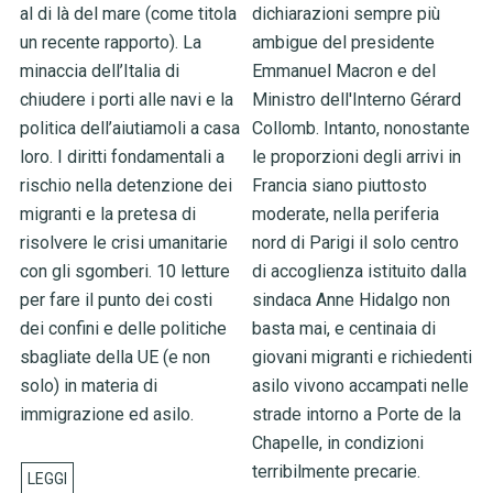
al di là del mare (come titola
dichiarazioni sempre più
un recente rapporto). La
ambigue del presidente
minaccia dell’Italia di
Emmanuel Macron e del
chiudere i porti alle navi e la
Ministro dell'Interno Gérard
politica dell’aiutiamoli a casa
Collomb. Intanto, nonostante
loro. I diritti fondamentali a
le proporzioni degli arrivi in
rischio nella detenzione dei
Francia siano piuttosto
migranti e la pretesa di
moderate, nella periferia
risolvere le crisi umanitarie
nord di Parigi il solo centro
con gli sgomberi. 10 letture
di accoglienza istituito dalla
per fare il punto dei costi
sindaca Anne Hidalgo non
dei confini e delle politiche
basta mai, e centinaia di
sbagliate della UE (e non
giovani migranti e richiedenti
solo) in materia di
asilo vivono accampati nelle
immigrazione ed asilo.
strade intorno a Porte de la
Chapelle, in condizioni
terribilmente precarie.