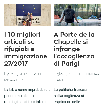
I 10 migliori
A Porte de la
articoli su
Chapelle si
rifugiati e
infrange
immigrazione
l’accoglienza
27/2017
di Parigi
-
-
luglio 11, 2017
OPEN
luglio 5, 2017
ELEONORA
MIGRATION
CAMILLI
La Libia come improbabile e
Le politiche francesi
pericoloso alleato, i
sull'accoglienza si
respingimenti in un inferno
esprimono nelle