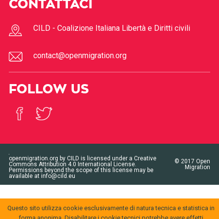
CONTATTACI
CILD - Coalizione Italiana Libertà e Diritti civili
contact@openmigration.org
FOLLOW US
openmigration.org
by
CILD
is licensed under a
Creative
© 2017
Open
Commons Attribution 4.0 International License
.
Migration
Permissions beyond the scope of this license may be
available at
info@cild.eu
Questo sito utilizza cookie esclusivamente di natura tecnica e statistica in
forma anonima. Disabilitare i cookie tecnici potrebbe avere effetti