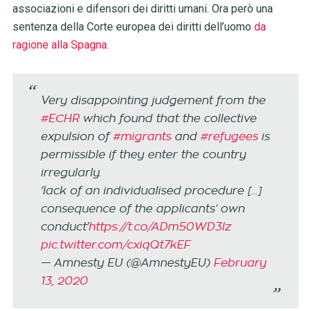
associazioni e difensori dei diritti umani. Ora però una
sentenza della Corte europea dei diritti dell’uomo
da
ragione alla Spagna
.
Very disappointing judgement from the
#ECHR
which found that the collective
expulsion of
#migrants
and
#refugees
is
permissible if they enter the country
irregularly.
'lack of an individualised procedure […]
consequence of the applicants’ own
conduct'
https://t.co/ADm50WD3Iz
pic.twitter.com/cxiqQt7kEF
— Amnesty EU (@AmnestyEU)
February
13, 2020